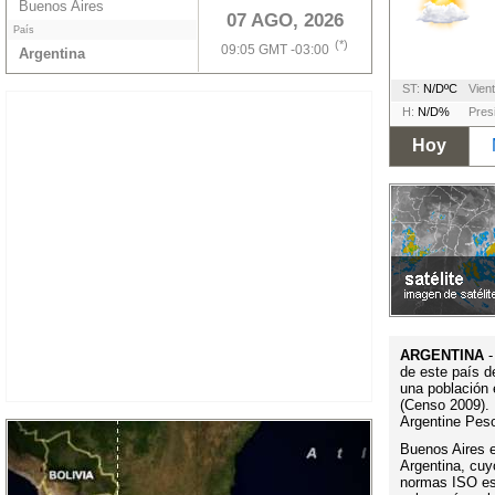
Buenos Aires
07 AGO, 2026
País
(*)
09:05 GMT -03:00
Argentina
ST:
N/DºC
Vient
H:
N/D%
Pres
Hoy
ARGENTINA
-
de este país d
una población 
(Censo 2009). 
Argentine Pes
Buenos Aires es
Argentina, cuy
normas ISO es 