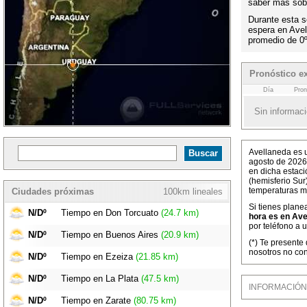
saber más sobr
Durante esta s
espera en Ave
promedio de 0
Pronóstico e
Día
Pron
Sin informaci
Avellaneda es u
agosto de 2026
en dicha estaci
(hemisferio Sur
temperaturas m
Ciudades próximas
100km lineales
Si tienes plane
N/Dº
Tiempo en Don Torcuato
(24.7 km)
hora es en Ave
por teléfono a 
N/Dº
Tiempo en Buenos Aires
(20.9 km)
(*) Te presente
nosotros no con
N/Dº
Tiempo en Ezeiza
(21.85 km)
N/Dº
Tiempo en La Plata
(47.5 km)
INFORMACIÓN M
N/Dº
Tiempo en Zarate
(80.75 km)