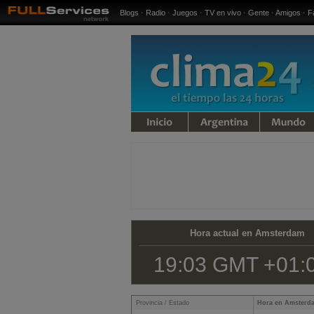
Blogs
·
Radio
·
Juegos
·
TV en vivo
·
Gente
·
Amigos
·
F
iempo
Argentina
Mundo
Hora actual en Amsterdam
19:03 GMT +01:
Provincia / Estado
Hora en Amsterd