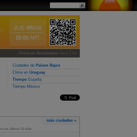
JUE
06
/08
15:03
ART
Clima en Amsterdam
hace 2 hs
Ciudades de
Países Bajos
Clima en
Uruguay
Tiempo
España
Tiempo México
más ciudades »
a los últimos 30 días