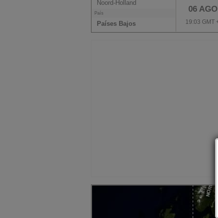
Noord-Holland
06 AGO
País
19:03 GMT 
Países Bajos