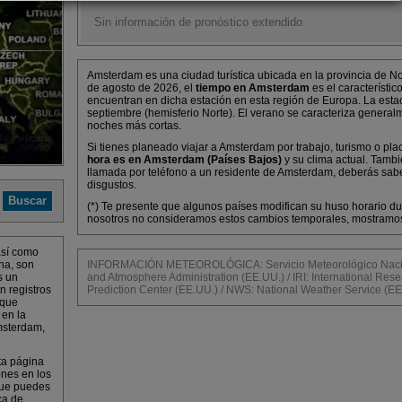
Sin información de pronóstico extendido.
Amsterdam es una ciudad turística ubicada en la provincia de N
de agosto de 2026, el
tiempo en Amsterdam
es el característi
encuentran en dicha estación en esta región de Europa. La esta
septiembre (hemisferio Norte). El verano se caracteriza general
noches más cortas.
Si tienes planeado viajar a Amsterdam por trabajo, turismo o pla
hora es en Amsterdam (Países Bajos)
y su clima actual. Tamb
llamada por teléfono a un residente de Amsterdam, deberás saber
disgustos.
(*) Te presente que algunos países modifican su huso horario dur
nosotros no consideramos estos cambios temporales, mostramos 
así como
na, son
INFORMACIÓN METEOROLÓGICA: Servicio Meteorológico Nacion
s un
and Atmosphere Administration (EE.UU.) / IRI: International Resea
n registros
Prediction Center (EE.UU.) / NWS: National Weather Service (EE
 que
 en la
msterdam,
ta página
ones en los
que puedes
ca de