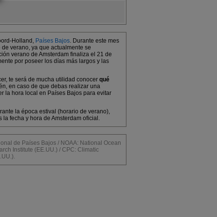
oord-Holland,
Países Bajos
. Durante este mes
co de verano, ya que actualmente se
ción verano de Amsterdam finaliza el 21 de
mente por poseer los días más largos y las
cer, te será de mucha utilidad conocer
qué
ién, en caso de que debas realizar una
 la hora local en Países Bajos para evitar
ante la época estival (horario de verano),
la fecha y hora de Amsterdam oficial.
al de Países Bajos / NOAA: National Ocean
rch Institute (EE.UU.) / CPC: Climatic
.UU.).