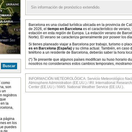
Sin información de pronóstico extendido.
Barcelona es una ciudad turística ubicada en la provincia de Ca
de 2026, el
tiempo en Barcelona
es el característico de verano
estación en esta región de Europa. La estación verano de Barcel
Norte). El verano se caracteriza generalmente por poseer los dí
Si tienes planeado viajar a Barcelona por trabajo, turismo o pla
es en Barcelona (España)
y su clima actual. También, en caso 
teléfono a un residente de Barcelona, deberás saber la hora loca
(*) Te presente que algunos países modifican su huso horario dur
nosotros no consideramos estos cambios temporales, mostramos l
INFORMACIÓN METEOROLÓGICA: Servicio Meteorológico Nacio
í como
Atmosphere Administration (EE.UU.) / IRI: International Research 
na, son
Center (EE.UU.) / NWS: National Weather Service (EE.UU.).
s un
n registros
 que
 en la
rcelona,
ta página
ones en los
que puedes
ca de