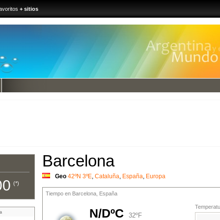
avoritos
+ sitios
Barcelona
Geo
42ºN 3ºE
,
Cataluña
,
España
,
Europa
00
(*)
Tiempo en Barcelona, España
Temperatur
N/DºC
a
32ºF