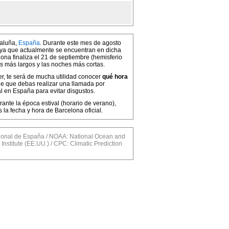
taluña,
España
. Durante este mes de agosto
, ya que actualmente se encuentran en dicha
ona finaliza el 21 de septiembre (hemisferio
as más largos y las noches más cortas.
cer, te será de mucha utilidad conocer
qué hora
de que debas realizar una llamada por
l en España para evitar disgustos.
ante la época estival (horario de verano),
a fecha y hora de Barcelona oficial.
nal de España / NOAA: National Ocean and
Institute (EE.UU.) / CPC: Climatic Prediction