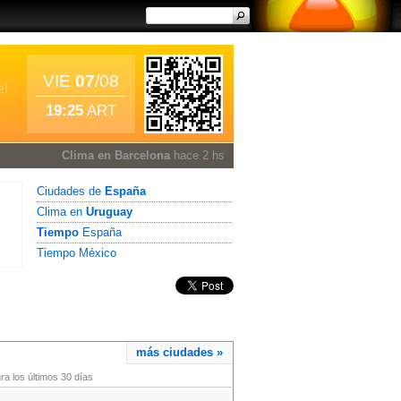
VIE
07
/08
19:25
ART
Clima en Barcelona
hace 2 hs
Ciudades de
España
Clima en
Uruguay
Tiempo
España
Tiempo México
más ciudades »
a los últimos 30 días