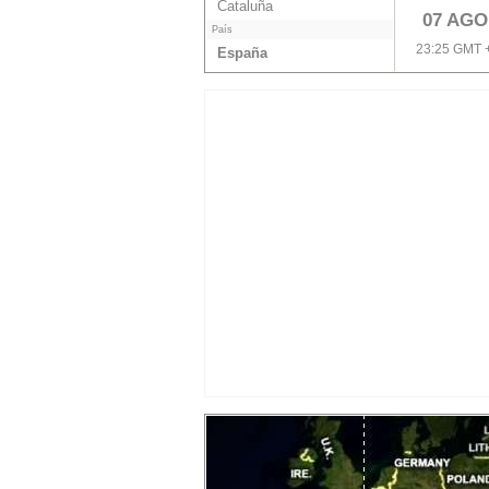
Cataluña
07 AGO
País
23:25 GMT 
España