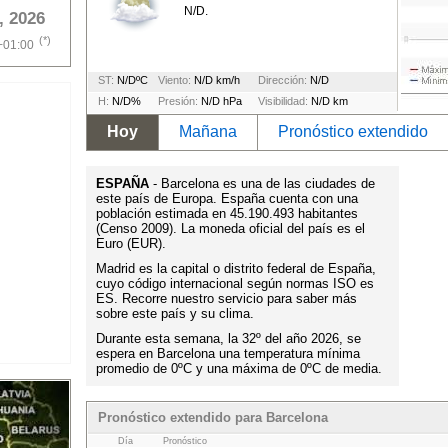
N/D.
, 2026
(*)
+01:00
ST:
N/DºC
Viento:
N/D km/h
Dirección:
N/D
H:
N/D%
Presión:
N/D hPa
Visibilidad:
N/D km
Hoy
Mañana
Pronóstico extendido
ESPAÑA
- Barcelona es una de las ciudades de
este país de Europa. España cuenta con una
población estimada en 45.190.493 habitantes
(Censo 2009). La moneda oficial del país es el
Euro (EUR).
Madrid es la capital o distrito federal de España,
cuyo código internacional según normas ISO es
ES. Recorre nuestro servicio para saber más
sobre este país y su clima.
Durante esta semana, la 32º del año 2026, se
espera en Barcelona una temperatura mínima
promedio de 0ºC y una máxima de 0ºC de media.
Pronóstico extendido para Barcelona
Día
Pronóstico