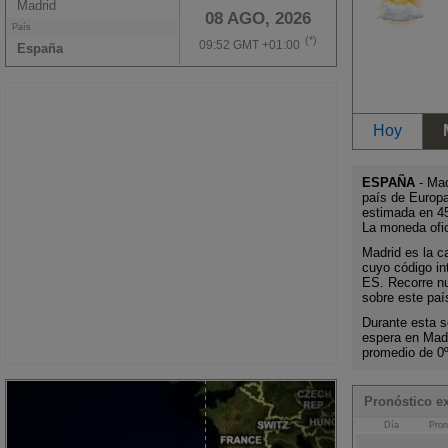
Madrid
08 AGO, 2026
País
(*)
09:52 GMT +01:00
España
Hoy
ESPAÑA
- Mad
país de Europ
estimada en 45
La moneda ofic
Madrid es la ca
cuyo código i
ES. Recorre nu
sobre este paí
Durante esta s
espera en Mad
promedio de 0
Pronóstico e
Día
Pron