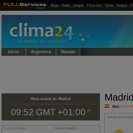
Blogs
·
Radio
·
Juegos
·
TV en vivo
·
Gente
·
Amigos
·
F
undo
Madri
Hora actual en Madrid
Geo
41ºN 4
09:52 GMT +01:00
(*)
Tiempo para maña
Provincia / Estado
Hora en Madrid