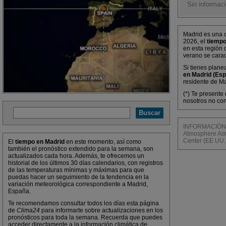
Sin informaci
Madrid es una c
2026, el
tiempo
en esta región 
verano se carac
Si tienes plane
en Madrid (Es
residente de Ma
(*) Te presente
nosotros no con
INFORMACIÓN M
Atmosphere Admi
Center (EE.UU.
El
tiempo en Madrid
en este momento, así como
también el pronóstico extendido para la semana, son
actualizados cada hora. Además, te ofrecemos un
historial de los últimos 30 días calendarios, con registros
de las temperaturas mínimas y máximas para que
puedas hacer un seguimiento de la tendencia en la
variación meteorológica correspondiente a Madrid,
España.
Te recomendamos consultar todos los días esta página
de
Clima24
para informarte sobre actualizaciones en los
pronósticos para toda la semana. Recuerda que puedes
acceder directamente a la información climática de