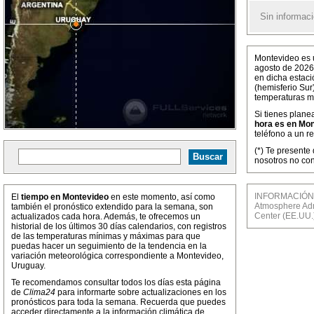
Sin informaci
Montevideo es u
agosto de 2026
en dicha estaci
(hemisferio Sur
temperaturas m
Si tienes plane
hora es en Mo
teléfono a un r
(*) Te presente
nosotros no con
INFORMACIÓN M
El
tiempo en Montevideo
en este momento, así como
Atmosphere Admi
también el pronóstico extendido para la semana, son
Center (EE.UU.
actualizados cada hora. Además, te ofrecemos un
historial de los últimos 30 días calendarios, con registros
de las temperaturas mínimas y máximas para que
puedas hacer un seguimiento de la tendencia en la
variación meteorológica correspondiente a Montevideo,
Uruguay.
Te recomendamos consultar todos los días esta página
de
Clima24
para informarte sobre actualizaciones en los
pronósticos para toda la semana. Recuerda que puedes
acceder directamente a la información climática de