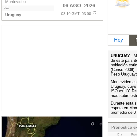
Montevideo
06 AGO, 2026
País
(*)
03:10 GMT -03:00
Uruguay
Hoy
URUGUAY
- M
de este país 
población esti
(Censo 2009). 
Peso Uruguayo
Montevideo es l
Uruguay, cuyo 
ISO es UY. Rec
más sobre este
Durante esta s
espera en Mon
promedio de 0
Pronóstico e
Día
Pron