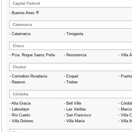
Capital Federal
·
Buenos Aires
Catamarca
·
Catamarca
·
Tinogasta
Chaco
·
Pcia. Roque Saenz Peña
·
Resistencia
·
Villa 
Chubut
·
Comodoro Rivadavia
·
Esquel
·
Puert
·
Rawson
·
Trelew
Córdoba
·
Alta Gracia
·
Bell Ville
·
Córdo
·
Laboulaye
·
Las Varillas
·
Marco
·
Río Cuarto
·
San Francisco
·
Villa 
·
Villa Dolores
·
Villa María
·
Villa 