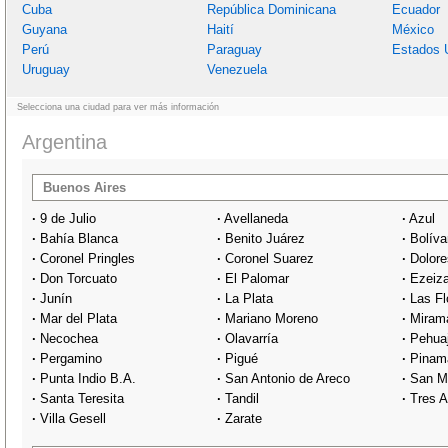
Cuba
República Dominicana
Ecuador
Guyana
Haití
México
Perú
Paraguay
Estados 
Uruguay
Venezuela
Selecciona una ciudad para ver más información
Argentina
Buenos Aires
·
9 de Julio
·
Avellaneda
·
Azul
·
Bahía Blanca
·
Benito Juárez
·
Bolíva
·
Coronel Pringles
·
Coronel Suarez
·
Dolore
·
Don Torcuato
·
El Palomar
·
Ezeiz
·
Junín
·
La Plata
·
Las Fl
·
Mar del Plata
·
Mariano Moreno
·
Miram
·
Necochea
·
Olavarría
·
Pehua
·
Pergamino
·
Pigué
·
Pinam
·
Punta Indio B.A.
·
San Antonio de Areco
·
San M
·
Santa Teresita
·
Tandil
·
Tres A
·
Villa Gesell
·
Zarate