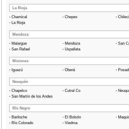
La Rioja
·
Chamical
·
Chepes
·
Chilec
·
La Rioja
Mendoza
·
Malargue
·
Mendoza
·
San C
·
San Rafael
·
Uspallata
Misiones
·
Iguazú
·
Oberá
·
Posad
Neuquén
·
Chapelco
·
Cutral Co
·
Neuqu
·
San Martín de los Andes
Río Negro
·
Bariloche
·
El Bolsón
·
Maqui
·
Río Colorado
·
Viedma