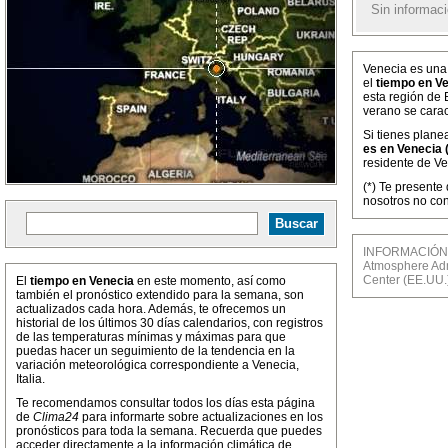
Sin informaci
Venecia es una 
el
tiempo en V
esta región de 
verano se carac
Si tienes plane
es en Venecia (
residente de Ven
(*) Te presente
nosotros no con
INFORMACIÓN M
Atmosphere Admi
Center (EE.UU.
El
tiempo en Venecia
en este momento, así como
también el pronóstico extendido para la semana, son
actualizados cada hora. Además, te ofrecemos un
historial de los últimos 30 días calendarios, con registros
de las temperaturas mínimas y máximas para que
puedas hacer un seguimiento de la tendencia en la
variación meteorológica correspondiente a Venecia,
Italia.
Te recomendamos consultar todos los días esta página
de
Clima24
para informarte sobre actualizaciones en los
pronósticos para toda la semana. Recuerda que puedes
acceder directamente a la información climática de