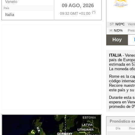
Veneto
09 AGO, 2026
País
(*)
09:32 GMT +01:00
Italia
ST:
N/DºC
Vient
H:
N/D%
Pres
Hoy
ITALIA
- Venec
país de Europa
estimada en 57
La moneda ofic
Rome es la capi
código interna
Recorre nuestr
este país y su
Durante esta s
espera en Ven
promedio de 0
Pronóstico e
Día
Pron