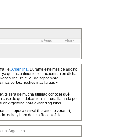
Máxima
Mínima
nta Fe,
Argentina
. Durante este mes de agosto
no, ya que actualmente se encuentran en dicha
 Rosas finaliza el 21 de septiembre
as más cortos, noches más largas y
.
cer, te será de mucha utilidad conocer
qué
en caso de que debas realizar una llamada por
l en Argentina para evitar disgustos.
ante la época estival (horario de verano),
a fecha y hora de Las Rosas oficial.
nal Argentino.