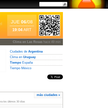
JUE
06
/08
19:04
ART
Clima en Las Rosas
hace 49 min
Ciudades de
Argentina
Clima en
Uruguay
Tiempo
España
Tiempo México
más ciudades »
a los últimos 30 días