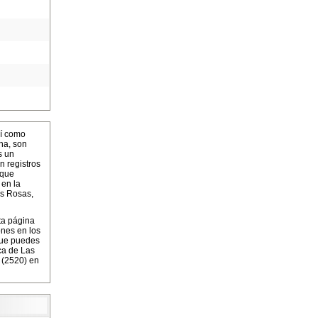
í como
na, son
s un
n registros
 que
 en la
as Rosas,
ta página
ones en los
que puedes
ca de Las
 (2520) en