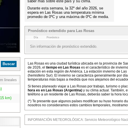
saber más sobre este país y su clima.
Durante esta semana, la 32º del año 2026, se
espera en Las Rosas una temperatura mínima
promedio de 0ºC y una máxima de 0ºC de media.
Pronóstico extendido para Las Rosas
Día
Pronóstico
Sin información de pronóstico extendido.
Las Rosas es una ciudad turística ubicada en la provincia de Sa
de 2026, el
tiempo en Las Rosas
es el característico de invier
estación en esta región de América. La estación invierno de Las
(hemisferio Sur). El invierno se caracteriza generalmente por dí
temperaturas más bajas a medida que nos alejamos del ecuador
m lineales
Si tienes planeado viajar a Las Rosas por trabajo, turismo o pla
)
hora es en Las Rosas (Argentina)
y su clima actual. También, 
teléfono a un residente de Las Rosas, deberás saber la hora loca
.15 km)
(*) Te presente que algunos países modifican su huso horario dur
nosotros no consideramos estos cambios temporales, mostramos l
INFORMACIÓN METEOROLÓGICA: Servicio Meteorológico Nacio