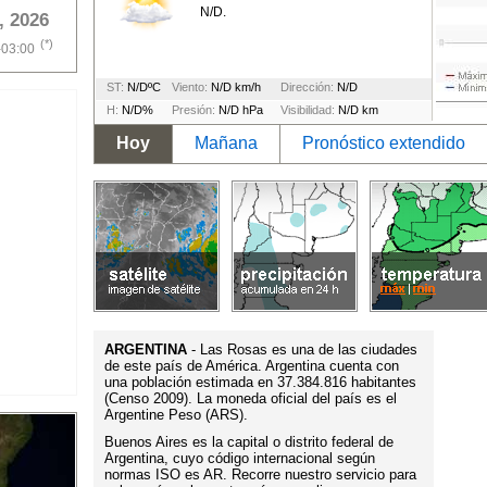
N/D.
, 2026
(*)
-03:00
ST:
N/DºC
Viento:
N/D km/h
Dirección:
N/D
H:
N/D%
Presión:
N/D hPa
Visibilidad:
N/D km
Hoy
Mañana
Pronóstico extendido
ARGENTINA
- Las Rosas es una de las ciudades
de este país de América. Argentina cuenta con
una población estimada en 37.384.816 habitantes
(Censo 2009). La moneda oficial del país es el
Argentine Peso (ARS).
Buenos Aires es la capital o distrito federal de
Argentina, cuyo código internacional según
normas ISO es AR. Recorre nuestro servicio para