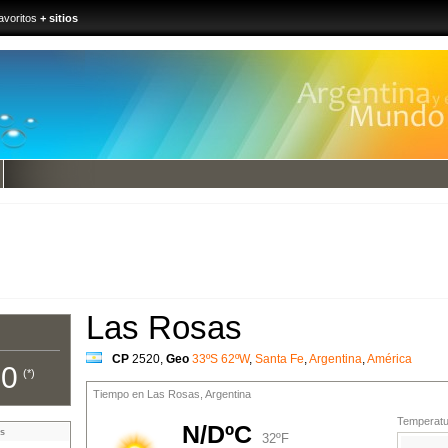
avoritos
+ sitios
Las Rosas
CP
2520
,
Geo
33ºS 62ºW
,
Santa Fe
,
Argentina
,
América
00
(*)
Tiempo en Las Rosas, Argentina
Temperatur
N/DºC
s
32ºF