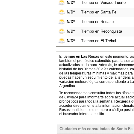
N/Dº
Tiempo en Venado Tuerto
N/Dº
Tiempo en Santa Fe
N/Dº
Tiempo en Rosario
N/Dº
Tiempo en Reconquista
N/Dº
Tiempo en El Trébol
El
tiempo en Las Rosas
en este momento, as
también el pronóstico extendido para la sema
actualizados cada hora. Además, te ofrecemo
historial de los últimos 30 días calendarios, co
de las temperaturas mínimas y máximas para
puedas hacer un seguimiento de la tendencia
variación meteorológica correspondiente a L
Argentina.
Te recomendamos consultar todos los días es
de
Clima24
para informarte sobre actualizaci
pronósticos para toda la semana. Recuerda 
acceder directamente a la información climáti
Rosas escribiendo su nombre o código postal
el buscador interno del sitio.
Ciudades más consultadas de Santa Fe