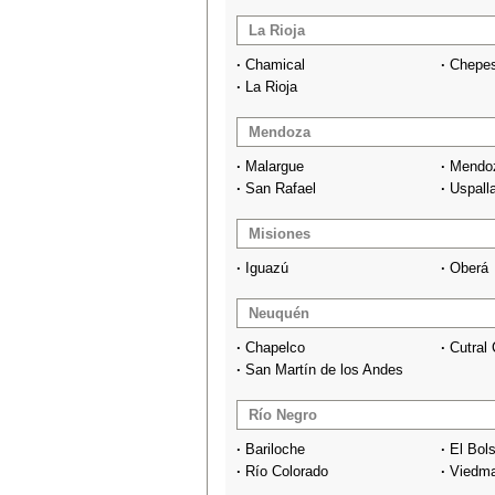
La Rioja
·
Chamical
·
Chepe
·
La Rioja
Mendoza
·
Malargue
·
Mendo
·
San Rafael
·
Uspall
Misiones
·
Iguazú
·
Oberá
Neuquén
·
Chapelco
·
Cutral
·
San Martín de los Andes
Río Negro
·
Bariloche
·
El Bol
·
Río Colorado
·
Viedm