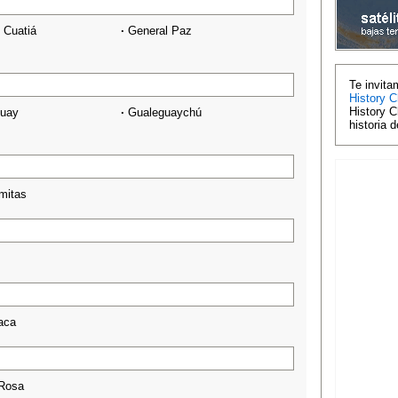
 Cuatiá
·
General Paz
Te invita
History C
History C
guay
·
Gualeguaychú
historia 
mitas
aca
Rosa