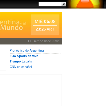
MIÉ
05
/08
23:26
ART
El Tiempo
hace 9 min
Pronóstico de
Argentina
FOX Sports en vivo
Tiempo
España
CNN en español