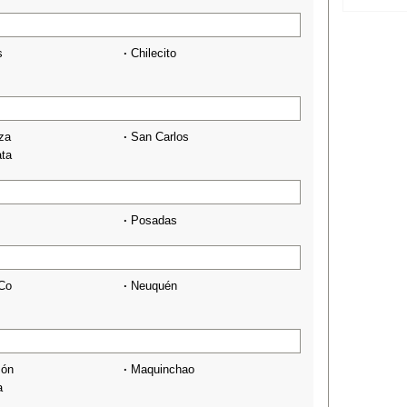
s
·
Chilecito
za
·
San Carlos
ata
·
Posadas
 Co
·
Neuquén
són
·
Maquinchao
a