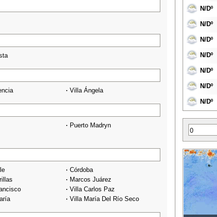
N/Dº
N/Dº
N/Dº
N/Dº
sta
N/Dº
N/Dº
encia
·
Villa Ángela
N/Dº
·
Puerto Madryn
le
·
Córdoba
illas
·
Marcos Juárez
ancisco
·
Villa Carlos Paz
aría
·
Villa María Del Río Seco