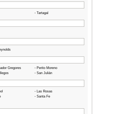
·
Tartagal
Reynolds
ador Gregores
·
Perito Moreno
llegos
·
San Julián
ol
·
Las Rosas
o
·
Santa Fe