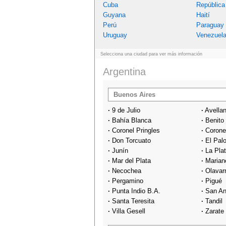
Cuba
República
Guyana
Haití
Perú
Paraguay
Uruguay
Venezuel
Selecciona una ciudad para ver más información
Argentina
Buenos Aires
·
9 de Julio
·
Avella
·
Bahía Blanca
·
Benito
·
Coronel Pringles
·
Corone
·
Don Torcuato
·
El Pal
·
Junín
·
La Pla
·
Mar del Plata
·
Marian
·
Necochea
·
Olavar
·
Pergamino
·
Pigué
·
Punta Indio B.A.
·
San An
·
Santa Teresita
·
Tandil
·
Villa Gesell
·
Zarate