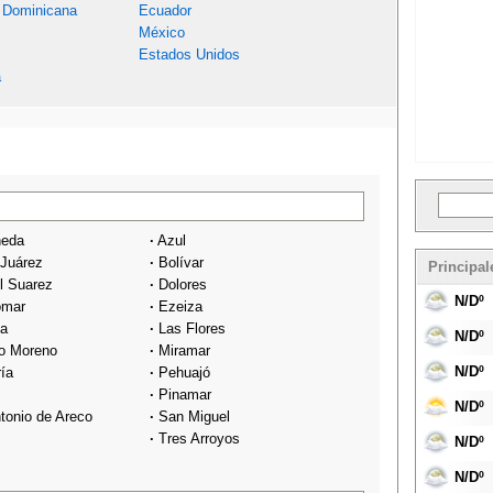
 Dominicana
Ecuador
México
Estados Unidos
a
neda
·
Azul
 Juárez
·
Bolívar
Principal
l Suarez
·
Dolores
N/Dº
omar
·
Ezeiza
ta
·
Las Flores
N/Dº
o Moreno
·
Miramar
N/Dº
ría
·
Pehuajó
·
Pinamar
N/Dº
tonio de Areco
·
San Miguel
·
Tres Arroyos
N/Dº
N/Dº