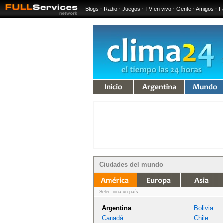
Blogs
·
Radio
·
Juegos
·
TV en vivo
·
Gente
·
Amigos
·
F
iempo
Argentina
Mundo
Ciudades del mundo
mérica
Europa
Asia
África
Oceanía
Selecciona un país
Argentina
Bolivia
Canadá
Chile