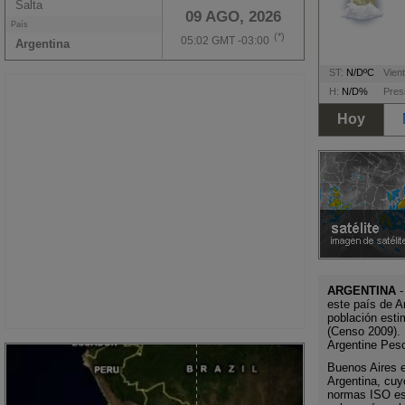
Salta
09 AGO, 2026
País
(*)
05:02 GMT -03:00
Argentina
ST:
N/DºC
Vient
H:
N/D%
Pres
Hoy
ARGENTINA
-
este país de A
población esti
(Censo 2009). 
Argentine Pes
Buenos Aires es
Argentina, cuy
normas ISO es 