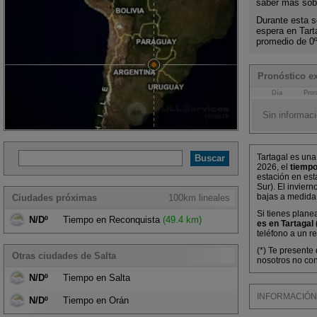
saber más sobr
Durante esta s
espera en Tar
promedio de 0
Pronóstico ex
Día
Pron
Sin informaci
Tartagal es una
2026, el
tiempo
estación en est
Sur). El invier
bajas a medida
Ciudades próximas
100km lineales
Si tienes plane
N/Dº
Tiempo en Reconquista
(49.4 km)
es en Tartagal 
teléfono a un r
(*) Te presente
Otras ciudades de Salta
nosotros no con
N/Dº
Tiempo en Salta
INFORMACIÓN M
N/Dº
Tiempo en Orán