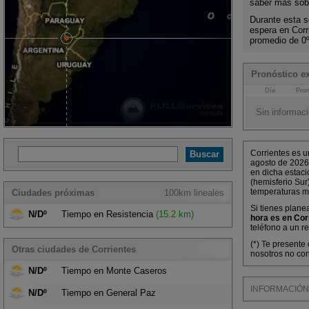
saber más sobr
Durante esta s
espera en Cor
promedio de 0
Pronóstico ex
Día
Pron
Sin informaci
Corrientes es u
agosto de 2026
en dicha estaci
(hemisferio Sur
temperaturas m
Ciudades próximas
100km lineales
Si tienes plane
N/Dº
Tiempo en Resistencia
(15.2 km)
hora es en Cor
teléfono a un r
(*) Te presente
Otras ciudades de Corrientes
nosotros no con
N/Dº
Tiempo en Monte Caseros
INFORMACIÓN M
N/Dº
Tiempo en General Paz