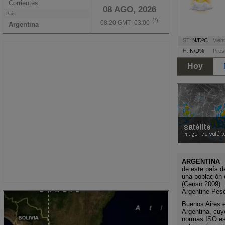
Corrientes
08 AGO, 2026
País
(*)
08:20 GMT -03:00
Argentina
ST:
N/DºC
Vient
H:
N/D%
Pres
Hoy
ARGENTINA
-
de este país d
una población 
(Censo 2009). 
Argentine Pes
Buenos Aires es
Argentina, cuy
normas ISO es 