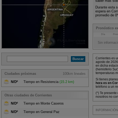
saber más sobr
Durante esta s
espera en Cor
promedio de 0
Pronóstico ex
Día
Pron
Sin informaci
Corrientes es u
agosto de 2026
en dicha estaci
(hemisferio Sur
temperaturas m
Ciudades próximas
100km lineales
Si tienes plane
N/Dº
Tiempo en Resistencia
(15.2 km)
hora es en Cor
teléfono a un r
(*) Te presente
Otras ciudades de Corrientes
nosotros no con
N/Dº
Tiempo en Monte Caseros
INFORMACIÓN M
N/Dº
Tiempo en General Paz