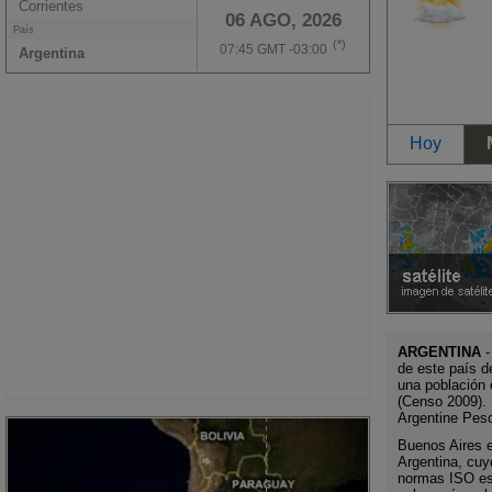
Corrientes
06 AGO, 2026
País
(*)
07:45 GMT -03:00
Argentina
Hoy
ARGENTINA
-
de este país d
una población 
(Censo 2009). 
Argentine Pes
Buenos Aires es
Argentina, cuy
normas ISO es 