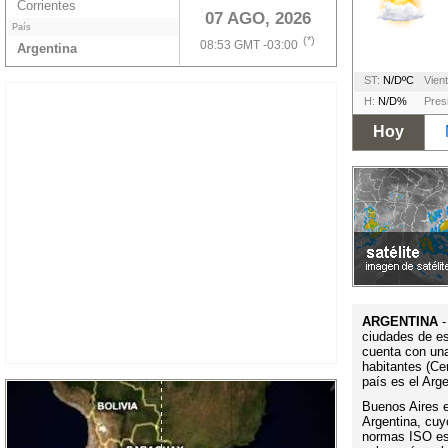
Corrientes
07 AGO, 2026
País
(*)
08:53 GMT -03:00
Argentina
ST:
N/DºC
Vient
H:
N/D%
Pres
Hoy
ARGENTINA
-
ciudades de es
cuenta con un
habitantes (Ce
país es el Arg
Buenos Aires es
Argentina, cuy
normas ISO es 