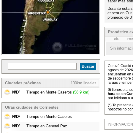
saber más sobr
Durante esta s
espera en Cur
promedio de 0
Pronóstico e
Día
Pron
Sin informaci
Curuzú Cuatiá e
agosto de 2026
encuentran en d
de septiembre (
largas y tempe
Ciudades próximas
100km lineales
Si tienes plane
N/Dº
Tiempo en Monte Caseros
(58.9 km)
hora es en Cur
por teléfono a 
(*) Te presente
Otras ciudades de Corrientes
nosotros no con
N/Dº
Tiempo en Monte Caseros
INFORMACIÓN M
N/Dº
Tiempo en General Paz