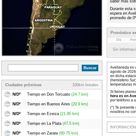
saber más sobr
Durante esta s
espera en Ave
promedio de 0
Pronóstico e
Día
Pron
Sin informaci
Avellaneda es u
agosto de 2026
en dicha estaci
(hemisferio Sur
temperaturas m
Ciudades próximas
100km lineales
Si tienes plane
N/Dº
Tiempo en Don Torcuato
(24.7 km)
hora es en Ave
por teléfono a 
N/Dº
Tiempo en Buenos Aires
(20.9 km)
(*) Te presente
nosotros no con
N/Dº
Tiempo en Ezeiza
(21.85 km)
N/Dº
Tiempo en La Plata
(47.5 km)
INFORMACIÓN M
N/Dº
Tiempo en Zarate
(80.75 km)