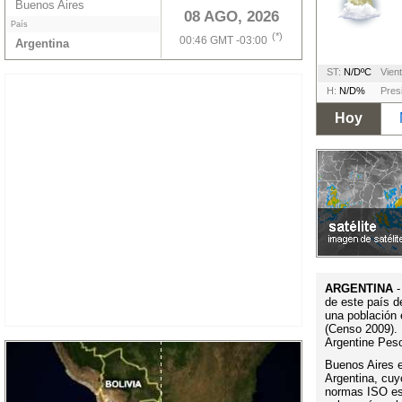
Buenos Aires
08 AGO, 2026
País
(*)
00:46 GMT -03:00
Argentina
ST:
N/DºC
Vient
H:
N/D%
Pres
Hoy
ARGENTINA
-
de este país d
una población 
(Censo 2009). 
Argentine Pes
Buenos Aires es
Argentina, cuy
normas ISO es 