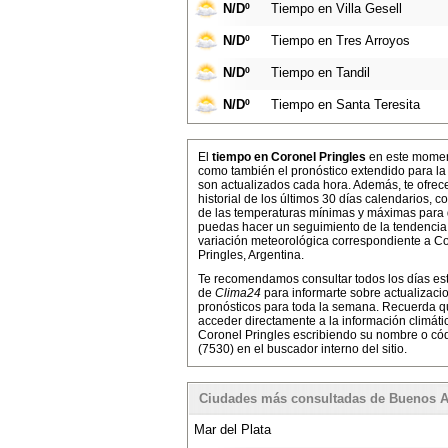
N/Dº
Tiempo en Villa Gesell
N/Dº
Tiempo en Tres Arroyos
N/Dº
Tiempo en Tandil
N/Dº
Tiempo en Santa Teresita
El
tiempo en Coronel Pringles
en este momen
como también el pronóstico extendido para l
son actualizados cada hora. Además, te ofre
historial de los últimos 30 días calendarios, co
de las temperaturas mínimas y máximas para
puedas hacer un seguimiento de la tendencia
variación meteorológica correspondiente a C
Pringles, Argentina.
Te recomendamos consultar todos los días es
de
Clima24
para informarte sobre actualizaci
pronósticos para toda la semana. Recuerda 
acceder directamente a la información climáti
Coronel Pringles escribiendo su nombre o cód
(7530) en el buscador interno del sitio.
Ciudades más consultadas de Buenos A
Mar del Plata