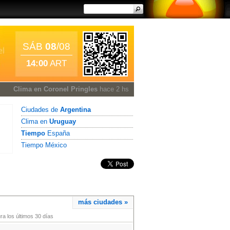
SÁB
08
/08
14:00
ART
Clima en Coronel Pringles
hace 2 hs
Ciudades de
Argentina
Clima en
Uruguay
Tiempo
España
Tiempo México
más ciudades »
a los últimos 30 días