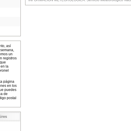
INFORMACIÓN METEOROLÓGICA: Servicio Meteorológico Nacio
to, así
a semana,
cemos un
n registros
 que
 en la
oronel
ta página
ones en los
que puedes
ca de
igo postal
ires