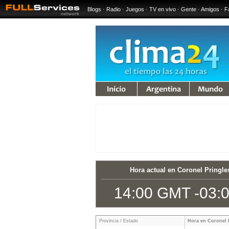
Blogs
·
Radio
·
Juegos
·
TV en vivo
·
Gente
·
Amigos
·
F
iempo
Argentina
Mundo
Hora actual en Coronel Pringle
14:00 GMT -03:
Provincia / Estado
Hora en Coronel 