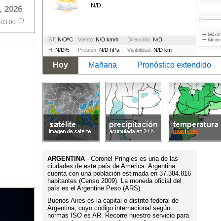
N/D.
, 2026
(*)
-03:00
ST:
N/DºC
Viento:
N/D km/h
Dirección:
N/D
H:
N/D%
Presión:
N/D hPa
Visibilidad:
N/D km
Hoy
Mañana
Pronóstico extendido
ARGENTINA
- Coronel Pringles es una de las
ciudades de este país de América. Argentina
cuenta con una población estimada en 37.384.816
habitantes (Censo 2009). La moneda oficial del
país es el Argentine Peso (ARS).
Buenos Aires es la capital o distrito federal de
Argentina, cuyo código internacional según
normas ISO es AR. Recorre nuestro servicio para