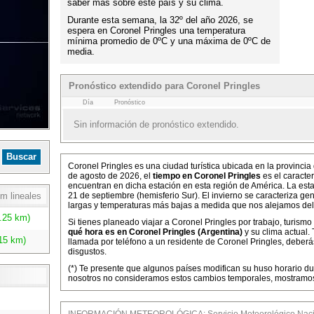
saber más sobre este país y su clima.
Durante esta semana, la 32º del año 2026, se
espera en Coronel Pringles una temperatura
mínima promedio de 0ºC y una máxima de 0ºC de
media.
Pronóstico extendido para Coronel Pringles
Día
Pronóstico
Sin información de pronóstico extendido.
Coronel Pringles es una ciudad turística ubicada en la provincia
de agosto de 2026, el
tiempo en Coronel Pringles
es el caracter
encuentran en dicha estación en esta región de América. La estac
m lineales
21 de septiembre (hemisferio Sur). El invierno se caracteriza g
largas y temperaturas más bajas a medida que nos alejamos del
.25 km)
Si tienes planeado viajar a Coronel Pringles por trabajo, turismo
qué hora es en Coronel Pringles (Argentina)
y su clima actual.
15 km)
llamada por teléfono a un residente de Coronel Pringles, deberás
disgustos.
(*) Te presente que algunos países modifican su huso horario dur
nosotros no consideramos estos cambios temporales, mostramos l