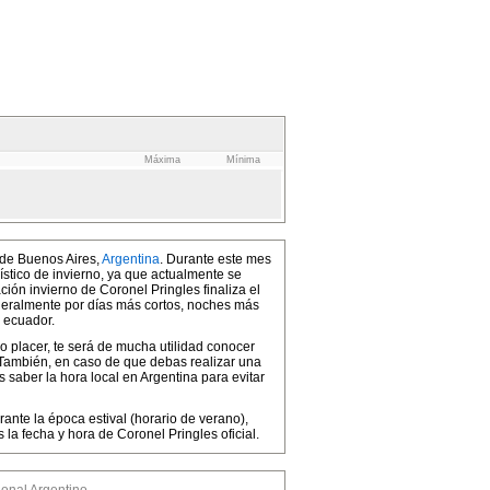
Máxima
Mínima
 de Buenos Aires,
Argentina
. Durante este mes
ístico de invierno, ya que actualmente se
ión invierno de Coronel Pringles finaliza el
eneralmente por días más cortos, noches más
 ecuador.
 o placer, te será de mucha utilidad conocer
 También, en caso de que debas realizar una
 saber la hora local en Argentina para evitar
ante la época estival (horario de verano),
a fecha y hora de Coronel Pringles oficial.