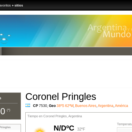
avoritos
+ sitios
Coronel Pringles
s
CP
7530
,
Geo
38ºS 62ºW
,
Buenos Aires
,
Argentina
,
América
00
(*)
Tiempo en Coronel Pringles, Argentina
Temperatur
N/DºC
Pringles
32ºF