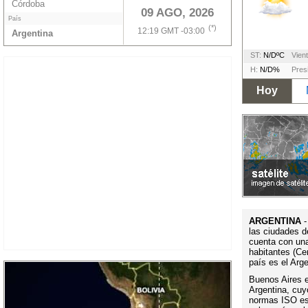
Córdoba
09 AGO, 2026
País
(*)
12:19 GMT -03:00
Argentina
ST:
N/DºC
Vient
H:
N/D%
Pres
Hoy
ARGENTINA
-
las ciudades d
cuenta con un
habitantes (Ce
país es el Arg
Buenos Aires es
Argentina, cuy
normas ISO es 