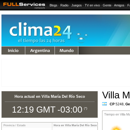
Blogs
·
Radio
·
Juegos
·
TV en vivo
·
Gente
·
Amigos
·
F
undo
Villa 
Hora actual en Villa María Del Río Seco
CP
5248
,
Ge
12:19 GMT -03:00
(*)
Tiempo en Villa Ma
Provincia / Estado
Hora en Villa María Del Río Seco