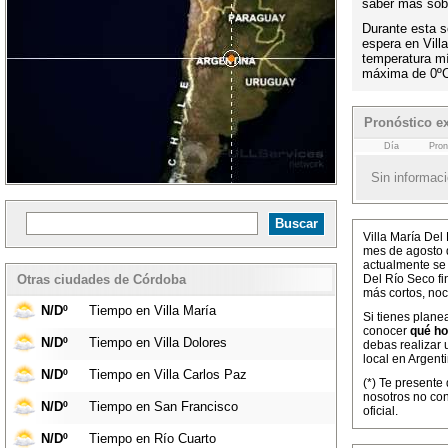
saber más sobr
Durante esta s
espera en Vill
temperatura m
máxima de 0ºC
Pronóstico ex
Día
Pron
Sin informaci
Villa María Del
mes de agosto 
actualmente se 
Otras ciudades de Córdoba
Del Río Seco fi
más cortos, no
N/Dº
Tiempo en Villa María
Si tienes planea
conocer
qué ho
N/Dº
Tiempo en Villa Dolores
debas realizar 
local en Argenti
N/Dº
Tiempo en Villa Carlos Paz
(*) Te presente
nosotros no co
N/Dº
Tiempo en San Francisco
oficial.
N/Dº
Tiempo en Río Cuarto