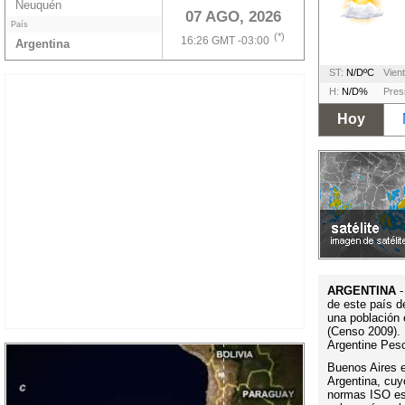
Neuquén
07 AGO, 2026
País
(*)
16:26 GMT -03:00
Argentina
ST:
N/DºC
Vient
H:
N/D%
Pres
Hoy
ARGENTINA
-
de este país d
una población 
(Censo 2009). 
Argentine Pes
Buenos Aires es
Argentina, cuy
normas ISO es 