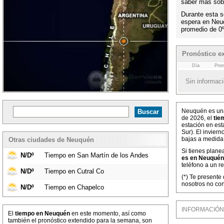
saber más sobr
Durante esta s
espera en Neu
promedio de 0
Pronóstico e
Día
Pron
Sin informaci
Neuquén es una
de 2026, el
tie
estación en est
Sur). El invier
bajas a medida
Otras ciudades de Neuquén
Si tienes plane
N/Dº
Tiempo en San Martín de los Andes
es en Neuquén
teléfono a un r
N/Dº
Tiempo en Cutral Co
(*) Te presente
nosotros no co
N/Dº
Tiempo en Chapelco
INFORMACIÓN M
El
tiempo en Neuquén
en este momento, así como
también el pronóstico extendido para la semana, son