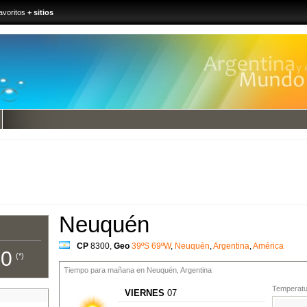
avoritos
+ sitios
Neuquén
CP
8300
,
Geo
39ºS 69ºW
,
Neuquén
,
Argentina
,
América
00
(*)
Tiempo para mañana en Neuquén, Argentina
Temperatur
VIERNES
07