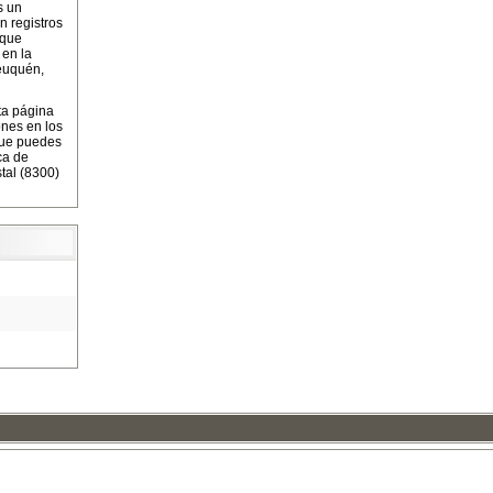
s un
n registros
 que
 en la
euquén,
ta página
ones en los
que puedes
ca de
tal (8300)