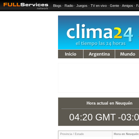
Blogs
·
Radio
·
Juegos
·
TV en vivo
·
Gente
·
Amigos
·
F
iempo
Argentina
Mundo
Hora actual en Neuquén
04:20 GMT -03:
Provincia / Estado
Hora en Neuquén