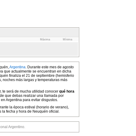
Máxima
Mínima
uquén,
Argentina
. Durante este mes de agosto
, ya que actualmente se encuentran en dicha
quén finaliza el 21 de septiembre (hemisferio
os, noches más largas y temperaturas más
r, te será de mucha utilidad conocer
qué hora
 de que debas realizar una llamada por
en Argentina para evitar disgustos.
ante la época estival (horario de verano),
la fecha y hora de Neuquén oficial.
nal Argentino.