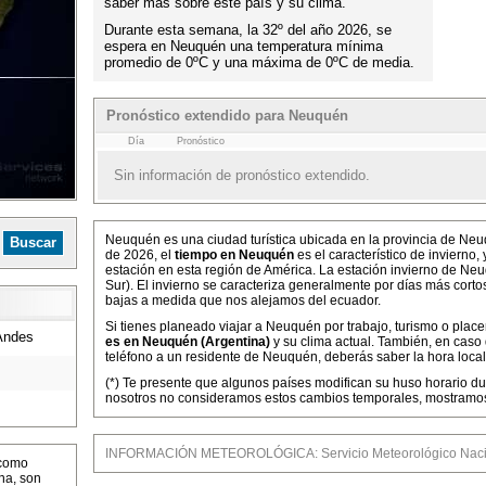
saber más sobre este país y su clima.
Durante esta semana, la 32º del año 2026, se
espera en Neuquén una temperatura mínima
promedio de 0ºC y una máxima de 0ºC de media.
Pronóstico extendido para Neuquén
Día
Pronóstico
Sin información de pronóstico extendido.
Neuquén es una ciudad turística ubicada en la provincia de Ne
de 2026, el
tiempo en Neuquén
es el característico de invierno
estación en esta región de América. La estación invierno de Neu
Sur). El invierno se caracteriza generalmente por días más cort
bajas a medida que nos alejamos del ecuador.
Si tienes planeado viajar a Neuquén por trabajo, turismo o place
Andes
es en Neuquén (Argentina)
y su clima actual. También, en caso
teléfono a un residente de Neuquén, deberás saber la hora local 
(*) Te presente que algunos países modifican su huso horario dur
nosotros no consideramos estos cambios temporales, mostramos 
INFORMACIÓN METEOROLÓGICA: Servicio Meteorológico Nacio
 como
na, son