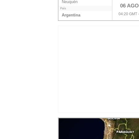
Neuquén
06 AGO
País
04:20 GMT 
Argentina