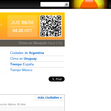
JUE
06
/08
04:20
ART
Clima en Neuquén
hace 2 hs
Ciudades de
Argentina
Clima en
Uruguay
Tiempo
España
Tiempo México
más ciudades »
a los últimos 30 días