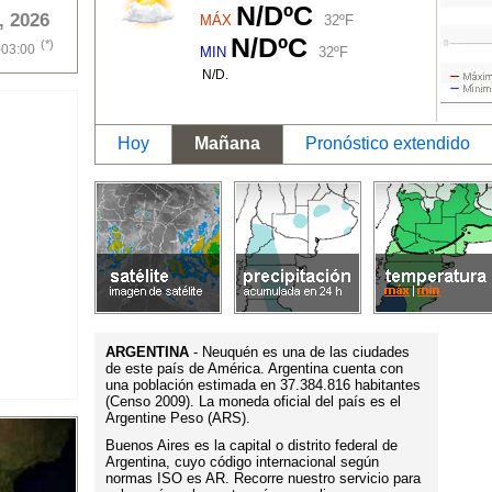
N/DºC
, 2026
MÁX
32ºF
N/DºC
(*)
-03:00
MIN
32ºF
N/D.
Hoy
Mañana
Pronóstico extendido
ARGENTINA
- Neuquén es una de las ciudades
de este país de América. Argentina cuenta con
una población estimada en 37.384.816 habitantes
(Censo 2009). La moneda oficial del país es el
Argentine Peso (ARS).
Buenos Aires es la capital o distrito federal de
Argentina, cuyo código internacional según
normas ISO es AR. Recorre nuestro servicio para