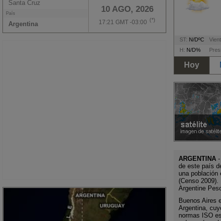
Santa Cruz
10 AGO, 2026
País
(*)
17:21 GMT -03:00
Argentina
ST:
N/DºC
Vient
H:
N/D%
Pres
Hoy
ARGENTINA
-
de este país d
una población 
(Censo 2009). 
Argentine Pes
Buenos Aires es
Argentina, cuy
normas ISO es 