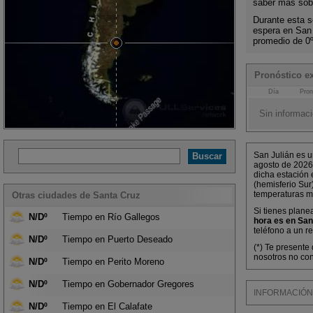
saber más sobr
Durante esta s
espera en San
promedio de 0
Pronóstico e
Día
Pron
Sin informaci
San Julián es u
agosto de 2026
dicha estación 
(hemisferio Sur
temperaturas m
Otras ciudades de Santa Cruz
Si tienes plane
N/Dº
Tiempo en Río Gallegos
hora es en San
teléfono a un r
N/Dº
Tiempo en Puerto Deseado
(*) Te presente
nosotros no con
N/Dº
Tiempo en Perito Moreno
N/Dº
Tiempo en Gobernador Gregores
INFORMACIÓN M
N/Dº
Tiempo en El Calafate