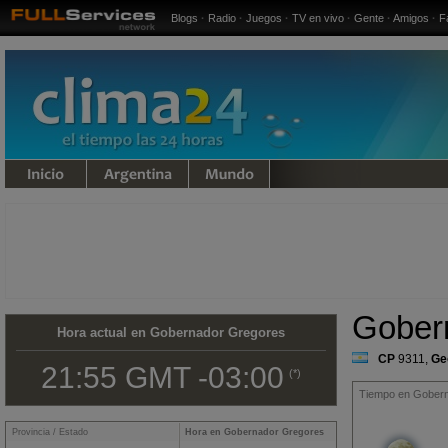
Blogs
·
Radio
·
Juegos
·
TV en vivo
·
Gente
·
Amigos
·
F
undo
Gober
Hora actual en Gobernador Gregores
CP
9311
,
Ge
21:55 GMT -03:00
(*)
Tiempo en Gobern
Provincia / Estado
Hora en Gobernador Gregores