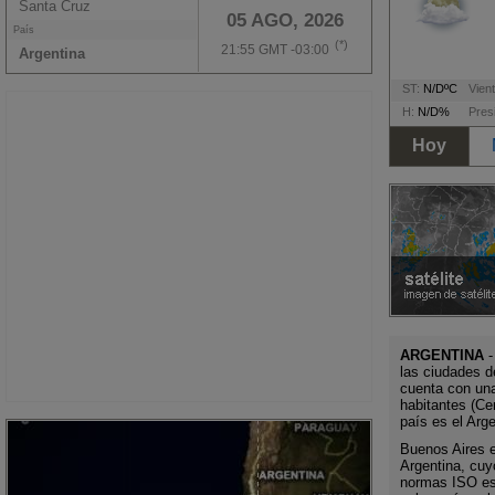
Santa Cruz
05 AGO, 2026
País
(*)
21:55 GMT -03:00
Argentina
ST:
N/DºC
Vient
H:
N/D%
Pres
Hoy
ARGENTINA
-
las ciudades d
cuenta con un
habitantes (Ce
país es el Arg
Buenos Aires es
Argentina, cuy
normas ISO es 