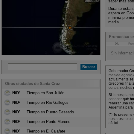
saber más sobr
Durante esta s
espera en Gob
mínima promed
media.
Pronóstico e
Día
Pron
Sin informaci
Gobernador Greg
mes de agosto 
actualmente se 
Otras ciudades de Santa Cruz
Gregores finali
cortos, noches
N/Dº
Tiempo en San Julián
Si tienes plane
conocer
qué ho
N/Dº
Tiempo en Río Gallegos
realizar una ll
Argentina para 
N/Dº
Tiempo en Puerto Deseado
(*) Te presente
nosotros no co
N/Dº
Tiempo en Perito Moreno
oficial.
N/Dº
Tiempo en El Calafate