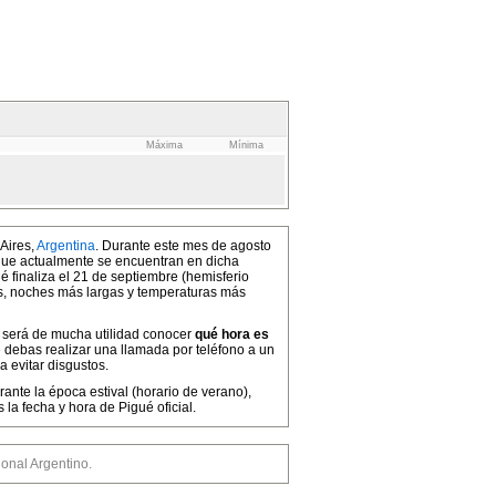
Máxima
Mínima
 Aires,
Argentina
. Durante este mes de agosto
a que actualmente se encuentran en dicha
é finaliza el 21 de septiembre (hemisferio
os, noches más largas y temperaturas más
te será de mucha utilidad conocer
qué hora es
 debas realizar una llamada por teléfono a un
a evitar disgustos.
ante la época estival (horario de verano),
a fecha y hora de Pigué oficial.
nal Argentino.