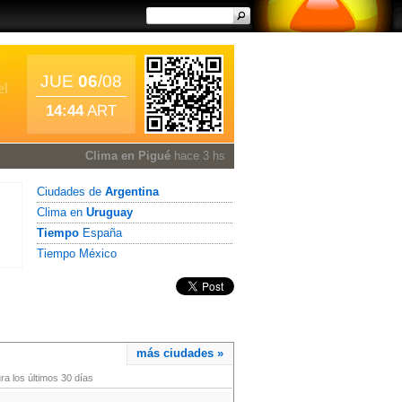
JUE
06
/08
14:44
ART
Clima en Pigué
hace 3 hs
Ciudades de
Argentina
Clima en
Uruguay
Tiempo
España
Tiempo México
más ciudades »
a los últimos 30 días