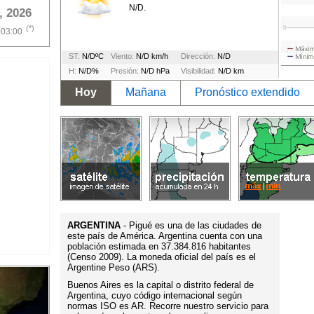
N/D.
, 2026
(*)
-03:00
ST:
N/DºC
Viento:
N/D km/h
Dirección:
N/D
H:
N/D%
Presión:
N/D hPa
Visibilidad:
N/D km
Hoy
Mañana
Pronóstico extendido
ARGENTINA
- Pigué es una de las ciudades de
este país de América. Argentina cuenta con una
población estimada en 37.384.816 habitantes
(Censo 2009). La moneda oficial del país es el
Argentine Peso (ARS).
Buenos Aires es la capital o distrito federal de
Argentina, cuyo código internacional según
normas ISO es AR. Recorre nuestro servicio para