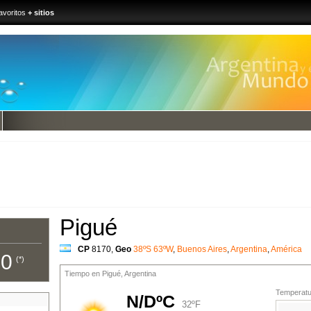
avoritos
+ sitios
Pigué
CP
8170
,
Geo
38ºS 63ºW
,
Buenos Aires
,
Argentina
,
América
00
(*)
Tiempo en Pigué, Argentina
Temperatur
N/DºC
32ºF