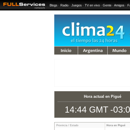
Blogs
·
Radio
·
Juegos
·
TV en vivo
·
Gente
·
Amigos
·
F
iempo
Argentina
Mundo
Hora actual en Pigué
14:44 GMT -03:
Provincia / Estado
Hora en Pigué