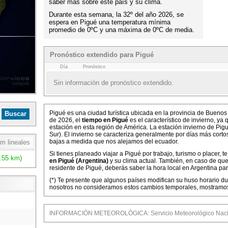
saber más sobre este país y su clima.
Durante esta semana, la 32º del año 2026, se
espera en Pigué una temperatura mínima
promedio de 0ºC y una máxima de 0ºC de media.
Pronóstico extendido para Pigué
Día
Pronóstico
Sin información de pronóstico extendido.
Pigué es una ciudad turística ubicada en la provincia de Buenos
de 2026, el
tiempo en Pigué
es el característico de invierno, y
estación en esta región de América. La estación invierno de Pigu
Sur). El invierno se caracteriza generalmente por días más cort
bajas a medida que nos alejamos del ecuador.
m lineales
Si tienes planeado viajar a Pigué por trabajo, turismo o placer, 
.55 km)
en Pigué (Argentina)
y su clima actual. También, en caso de que
residente de Pigué, deberás saber la hora local en Argentina par
(*) Te presente que algunos países modifican su huso horario dur
nosotros no consideramos estos cambios temporales, mostramos l
INFORMACIÓN METEOROLÓGICA: Servicio Meteorológico Nacio