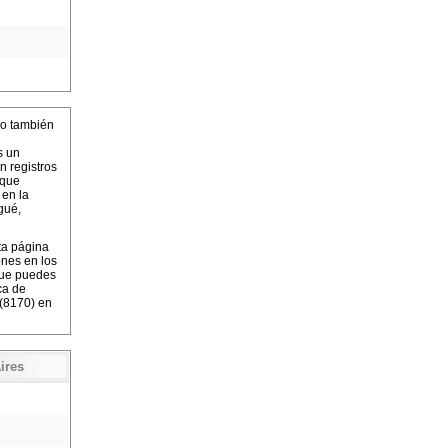
o también
s un
n registros
 que
 en la
gué,
ta página
ones en los
que puedes
ca de
 (8170) en
ires