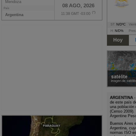
Mendoza
08 AGO, 2026
País
(*)
11:38 GMT -03:00
Argentina
ST:
N/DºC
Vient
H:
N/D%
Pres
Hoy
ARGENTINA
-
de este país d
una población 
(Censo 2009). 
Argentine Pes
Buenos Aires es
Argentina, cuy
normas ISO es 