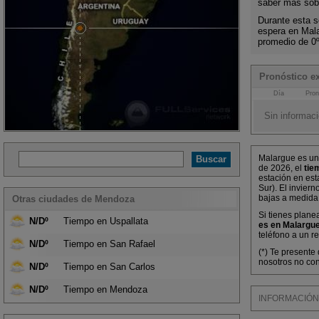
saber más sobr
Durante esta s
espera en Mal
promedio de 0
Pronóstico e
Día
Pron
Sin informaci
Malargue es una
de 2026, el
tie
estación en est
Sur). El invier
bajas a medida
Otras ciudades de Mendoza
Si tienes plane
N/Dº
Tiempo en Uspallata
es en Malargue
teléfono a un r
N/Dº
Tiempo en San Rafael
(*) Te presente
nosotros no con
N/Dº
Tiempo en San Carlos
N/Dº
Tiempo en Mendoza
INFORMACIÓN M