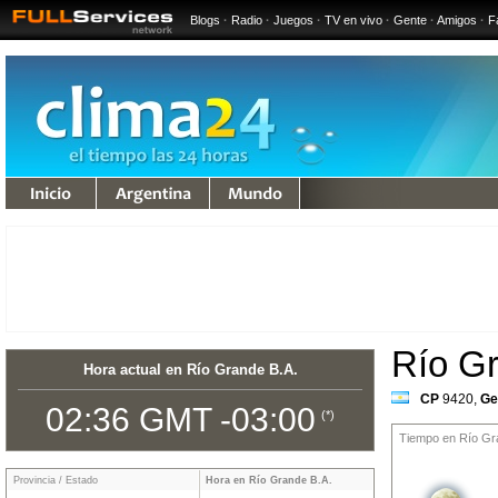
Blogs
·
Radio
·
Juegos
·
TV en vivo
·
Gente
·
Amigos
·
F
undo
Río Gr
Hora actual en Río Grande B.A.
CP
9420
,
Ge
02:36 GMT -03:00
(*)
Tiempo en Río Gra
Provincia / Estado
Hora en Río Grande B.A.