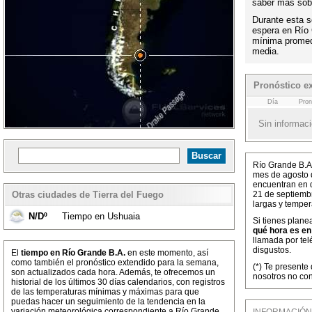
saber más sobr
Durante esta s
espera en Río
mínima promed
media.
Pronóstico e
Día
Pron
Sin informaci
Río Grande B.A.
mes de agosto 
encuentran en d
Otras ciudades de Tierra del Fuego
21 de septiembr
largas y tempe
N/Dº
Tiempo en Ushuaia
Si tienes plane
qué hora es en
llamada por tel
disgustos.
El
tiempo en Río Grande B.A.
en este momento, así
como también el pronóstico extendido para la semana,
(*) Te presente
son actualizados cada hora. Además, te ofrecemos un
nosotros no con
historial de los últimos 30 días calendarios, con registros
de las temperaturas mínimas y máximas para que
puedas hacer un seguimiento de la tendencia en la
variación meteorológica correspondiente a Río Grande