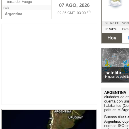
Tierra del Fuego
07 AGO, 2026
País
(*)
02:36 GMT -03:00
Argentina
ST:
N/DºC
Vient
H:
N/D%
Pres
Hoy
ARGENTINA
-
ciudades de es
cuenta con un
habitantes (Ce
país es el Arg
Buenos Aires es
Argentina, cuy
normas ISO es 