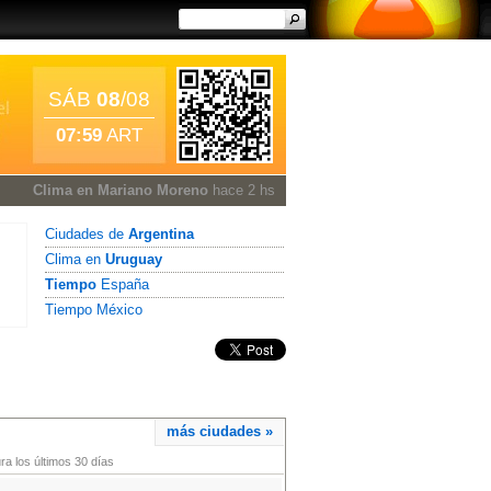
SÁB
08
/08
07:59
ART
Clima en Mariano Moreno
hace 2 hs
Ciudades de
Argentina
Clima en
Uruguay
Tiempo
España
Tiempo México
más ciudades »
a los últimos 30 días