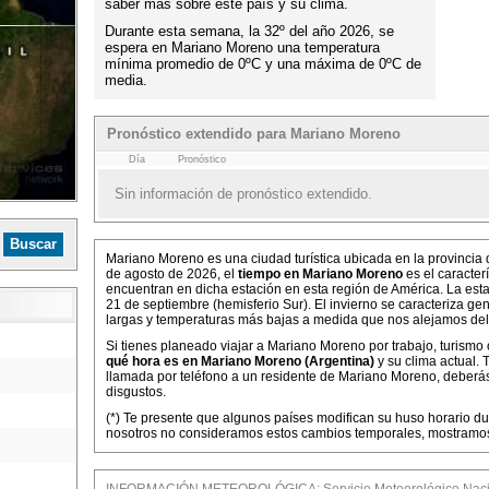
saber más sobre este país y su clima.
Durante esta semana, la 32º del año 2026, se
espera en Mariano Moreno una temperatura
mínima promedio de 0ºC y una máxima de 0ºC de
media.
Pronóstico extendido para Mariano Moreno
Día
Pronóstico
Sin información de pronóstico extendido.
Mariano Moreno es una ciudad turística ubicada en la provincia
de agosto de 2026, el
tiempo en Mariano Moreno
es el caracter
encuentran en dicha estación en esta región de América. La esta
21 de septiembre (hemisferio Sur). El invierno se caracteriza g
largas y temperaturas más bajas a medida que nos alejamos del
Si tienes planeado viajar a Mariano Moreno por trabajo, turismo 
qué hora es en Mariano Moreno (Argentina)
y su clima actual.
llamada por teléfono a un residente de Mariano Moreno, deberás 
disgustos.
(*) Te presente que algunos países modifican su huso horario dur
nosotros no consideramos estos cambios temporales, mostramos 