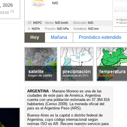
N/D.
, 2026
(*)
-03:00
ST:
N/DºC
Viento:
N/D km/h
Dirección:
N/D
H:
N/D%
Presión:
N/D hPa
Visibilidad:
N/D km
Hoy
Mañana
Pronóstico extendido
ARGENTINA
- Mariano Moreno es una de las
ciudades de este país de América. Argentina
cuenta con una población estimada en 37.384.816
habitantes (Censo 2009). La moneda oficial del
país es el Argentine Peso (ARS).
Buenos Aires es la capital o distrito federal de
Argentina, cuyo código internacional según
normas ISO es AR. Recorre nuestro servicio para