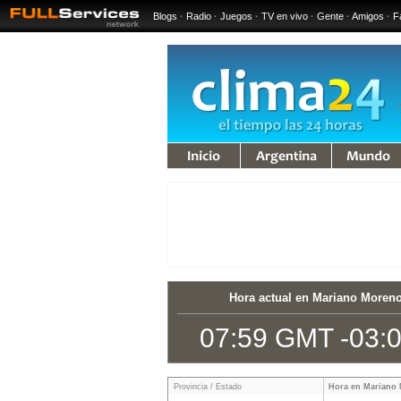
Blogs
·
Radio
·
Juegos
·
TV en vivo
·
Gente
·
Amigos
·
F
iempo
Argentina
Mundo
Hora actual en Mariano Moren
07:59 GMT -03:
Provincia / Estado
Hora en Mariano