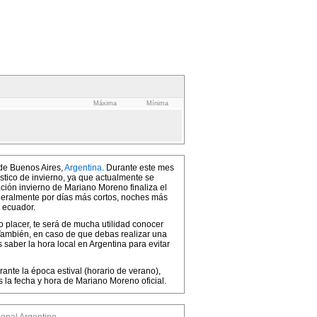
Máxima
Mínima
 de Buenos Aires,
Argentina
. Durante este mes
ístico de invierno, ya que actualmente se
ción invierno de Mariano Moreno finaliza el
eneralmente por días más cortos, noches más
 ecuador.
o placer, te será de mucha utilidad conocer
 También, en caso de que debas realizar una
saber la hora local en Argentina para evitar
ante la época estival (horario de verano),
la fecha y hora de Mariano Moreno oficial.