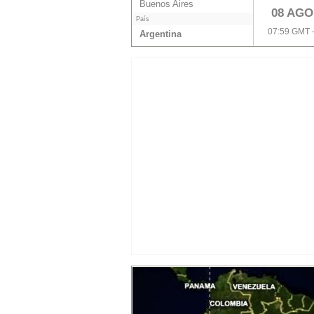
Buenos Aires
08 AGO
País
07:59 GMT 
Argentina