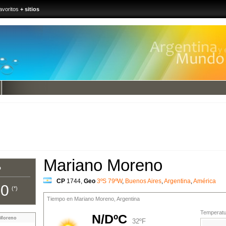
avoritos
+ sitios
Mariano Moreno
o
CP
1744
,
Geo
3ºS 79ºW
,
Buenos Aires
,
Argentina
,
América
00
(*)
Tiempo en Mariano Moreno, Argentina
Temperatur
N/DºC
 Moreno
32ºF