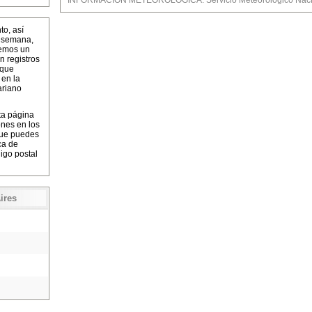
INFORMACIÓN METEOROLÓGICA: Servicio Meteorológico Nacio
o, así
a semana,
cemos un
n registros
 que
 en la
ariano
ta página
ones en los
que puedes
ca de
igo postal
ires