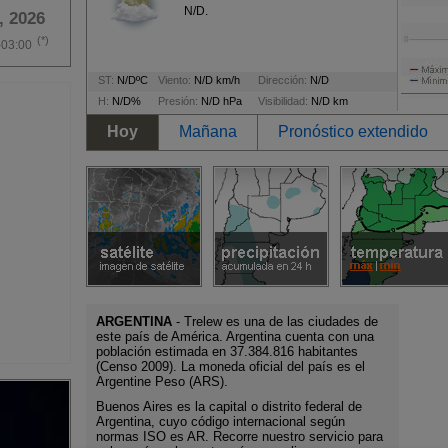
N/D.
, 2026
(*)
-03:00
ST:
N/DºC
Viento:
N/D km/h
Dirección:
N/D
H:
N/D%
Presión:
N/D hPa
Visibilidad:
N/D km
Hoy
Mañana
Pronóstico extendido
ARGENTINA
- Trelew es una de las ciudades de
este país de América. Argentina cuenta con una
población estimada en 37.384.816 habitantes
(Censo 2009). La moneda oficial del país es el
Argentine Peso (ARS).
Buenos Aires es la capital o distrito federal de
Argentina, cuyo código internacional según
normas ISO es AR. Recorre nuestro servicio para