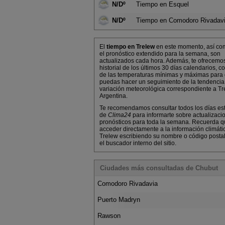
N/Dº
Tiempo en Esquel
N/Dº
Tiempo en Comodoro Rivadav
El
tiempo en Trelew
en este momento, así co
el pronóstico extendido para la semana, son
actualizados cada hora. Además, te ofrecemo
historial de los últimos 30 días calendarios, co
de las temperaturas mínimas y máximas para
puedas hacer un seguimiento de la tendencia
variación meteorológica correspondiente a Tr
Argentina.
Te recomendamos consultar todos los días es
de
Clima24
para informarte sobre actualizaci
pronósticos para toda la semana. Recuerda 
acceder directamente a la información climáti
Trelew escribiendo su nombre o código posta
el buscador interno del sitio.
Ciudades más consultadas de Chubut
Comodoro Rivadavia
Puerto Madryn
Rawson