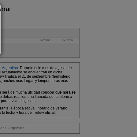
Máxima
Mínima
t,
Argentina
. Durante este mes de agosto de
que actualmente se encuentran en dicha
ew finaliza el 21 de septiembre (hemisferio
os, noches más largas y temperaturas más
 te será de mucha utilidad conocer
qué hora es
e debas realizar una llamada por teléfono a
 para evitar disgustos.
ante la época estival (horario de verano),
a fecha y hora de Trelew oficial.
nal Argentino.