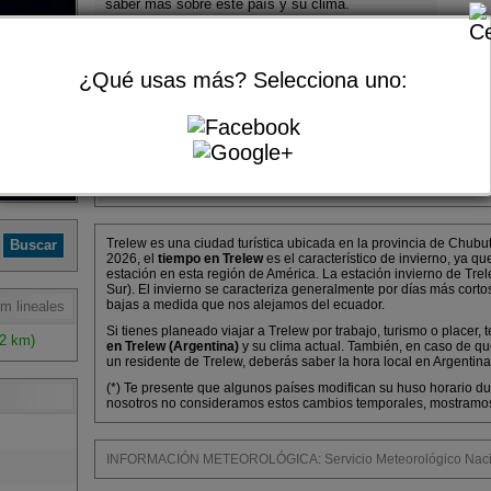
saber más sobre este país y su clima.
Durante esta semana, la 32º del año 2026, se
espera en Trelew una temperatura mínima
promedio de 0ºC y una máxima de 0ºC de media.
¿Qué usas más? Selecciona uno:
Pronóstico extendido para Trelew
Día
Pronóstico
Sin información de pronóstico extendido.
Trelew es una ciudad turística ubicada en la provincia de Chubu
2026, el
tiempo en Trelew
es el característico de invierno, ya 
estación en esta región de América. La estación invierno de Trel
Sur). El invierno se caracteriza generalmente por días más cort
bajas a medida que nos alejamos del ecuador.
m lineales
Si tienes planeado viajar a Trelew por trabajo, turismo o placer,
2 km)
en Trelew (Argentina)
y su clima actual. También, en caso de qu
un residente de Trelew, deberás saber la hora local en Argentina
(*) Te presente que algunos países modifican su huso horario dur
nosotros no consideramos estos cambios temporales, mostramos l
INFORMACIÓN METEOROLÓGICA: Servicio Meteorológico Nacio