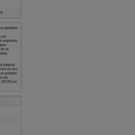
ia
mo también
s un
n registros
 que
 en la
elew,
ta página
ones en los
que puedes
ca de
l (9100) en