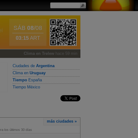
SÁB
08
/08
03:15
ART
Clima en Trelew
hace 59 min
Ciudades de
Argentina
Clima en
Uruguay
Tiempo
España
Tiempo México
más ciudades »
a los últimos 30 días