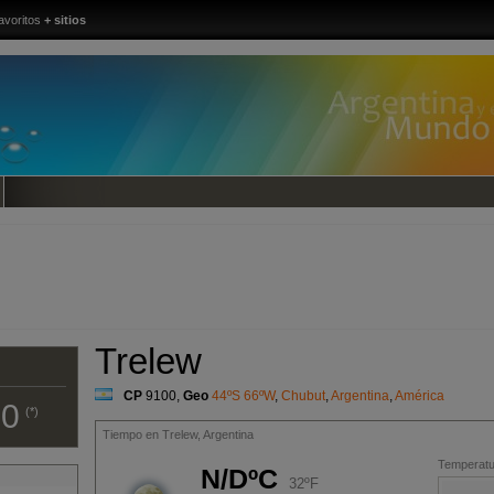
avoritos
+ sitios
Trelew
CP
9100
,
Geo
44ºS 66ºW
,
Chubut
,
Argentina
,
América
00
(*)
Tiempo en Trelew, Argentina
Temperatur
N/DºC
32ºF