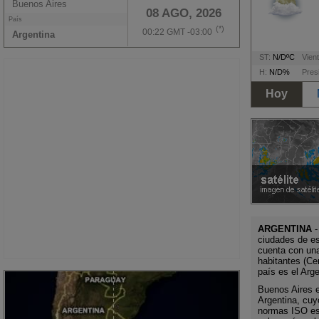
Buenos Aires
08 AGO, 2026
País
(*)
00:22 GMT -03:00
Argentina
ST:
N/DºC
Vient
H:
N/D%
Pres
Hoy
ARGENTINA
-
ciudades de es
cuenta con un
habitantes (Ce
país es el Arg
Buenos Aires es
Argentina, cuy
normas ISO es 