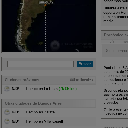
saber más sobr
Durante esta s
espera en Punt
mínima promed
media.
Pronóstico ex
Día
Pron
Sin informaci
Punta Indio B.A
de agosto de 2
encuentran en d
Ciudades próximas
100km lineales
de septiembre (
largas y tempe
N/Dº
Tiempo en La Plata
(75.05 km)
Si tienes planea
qué hora es en
llamada por tel
disgustos.
Otras ciudades de Buenos Aires
(*) Te presente
N/Dº
Tiempo en Zarate
nosotros no con
N/Dº
Tiempo en Villa Gesell