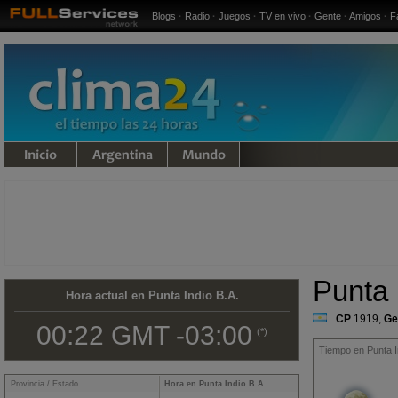
Blogs
·
Radio
·
Juegos
·
TV en vivo
·
Gente
·
Amigos
·
F
undo
Punta 
Hora actual en Punta Indio B.A.
CP
1919
,
Ge
00:22 GMT -03:00
(*)
Tiempo en Punta In
Provincia / Estado
Hora en Punta Indio B.A.