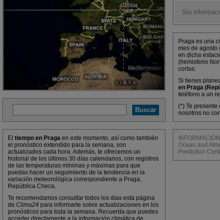
Sin informaci
Praga es una ci
mes de agosto 
en dicha estaci
(hemisferio Nor
cortas.
Si tienes plane
en Praga (Rep
teléfono a un r
(*) Te presente
nosotros no con
El
tiempo en Praga
en este momento, así como también
INFORMACIÓN M
el pronóstico extendido para la semana, son
Ocean and Atmos
actualizados cada hora. Además, te ofrecemos un
Prediction Cent
historial de los últimos 30 días calendarios, con registros
de las temperaturas mínimas y máximas para que
puedas hacer un seguimiento de la tendencia en la
variación meteorológica correspondiente a Praga,
República Checa.
Te recomendamos consultar todos los días esta página
de
Clima24
para informarte sobre actualizaciones en los
pronósticos para toda la semana. Recuerda que puedes
acceder directamente a la información climática de