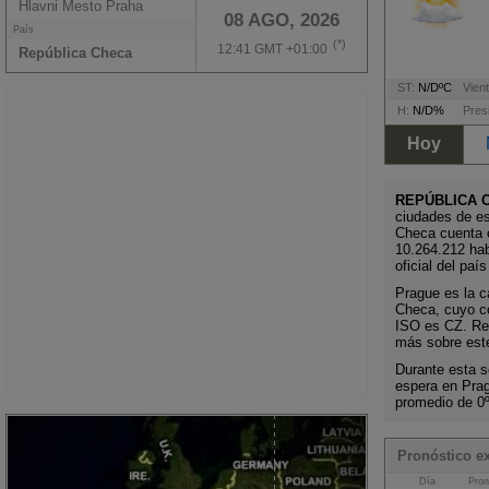
Hlavni Mesto Praha
08 AGO, 2026
País
(*)
12:41 GMT +01:00
República Checa
ST:
N/DºC
Vient
H:
N/D%
Pres
Hoy
REPÚBLICA 
ciudades de es
Checa cuenta 
10.264.212 ha
oficial del pa
Prague es la ca
Checa, cuyo c
ISO es CZ. Rec
más sobre este
Durante esta s
espera en Pra
promedio de 0
Pronóstico e
Día
Pron