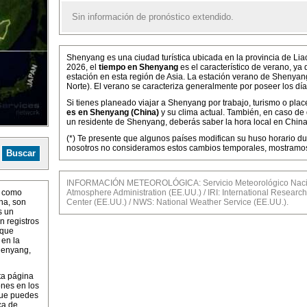
Sin información de pronóstico extendido.
Shenyang es una ciudad turística ubicada en la provincia de Li
2026, el
tiempo en Shenyang
es el característico de verano, y
estación en esta región de Asia. La estación verano de Shenyang
Norte). El verano se caracteriza generalmente por poseer los dí
Si tienes planeado viajar a Shenyang por trabajo, turismo o plac
es en Shenyang (China)
y su clima actual. También, en caso de
un residente de Shenyang, deberás saber la hora local en China 
(*) Te presente que algunos países modifican su huso horario dur
nosotros no consideramos estos cambios temporales, mostramos 
INFORMACIÓN METEOROLÓGICA: Servicio Meteorológico Nacion
í como
Atmosphere Administration (EE.UU.) / IRI: International Research 
na, son
Center (EE.UU.) / NWS: National Weather Service (EE.UU.).
s un
n registros
 que
 en la
henyang,
ta página
ones en los
que puedes
ca de