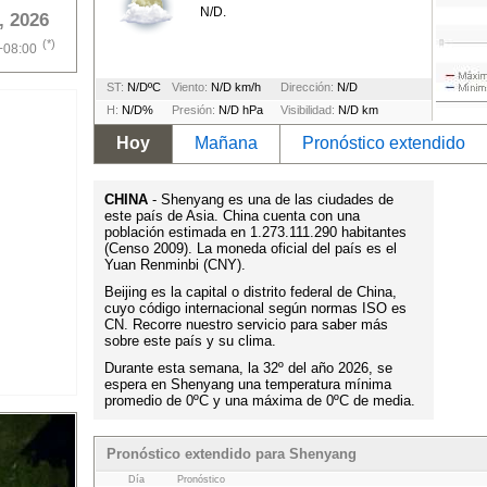
N/D.
, 2026
(*)
+08:00
ST:
N/DºC
Viento:
N/D km/h
Dirección:
N/D
H:
N/D%
Presión:
N/D hPa
Visibilidad:
N/D km
Hoy
Mañana
Pronóstico extendido
CHINA
- Shenyang es una de las ciudades de
este país de Asia. China cuenta con una
población estimada en 1.273.111.290 habitantes
(Censo 2009). La moneda oficial del país es el
Yuan Renminbi (CNY).
Beijing es la capital o distrito federal de China,
cuyo código internacional según normas ISO es
CN. Recorre nuestro servicio para saber más
sobre este país y su clima.
Durante esta semana, la 32º del año 2026, se
espera en Shenyang una temperatura mínima
promedio de 0ºC y una máxima de 0ºC de media.
Pronóstico extendido para Shenyang
Día
Pronóstico