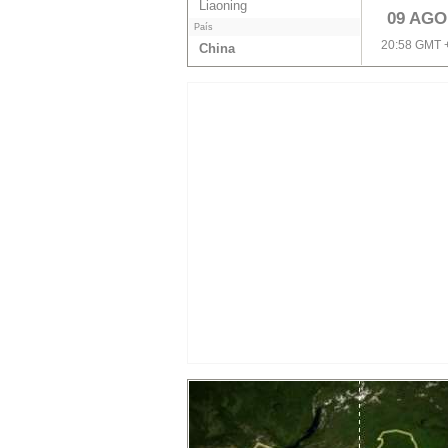
Liaoning
09 AGO
País
20:58 GMT 
China