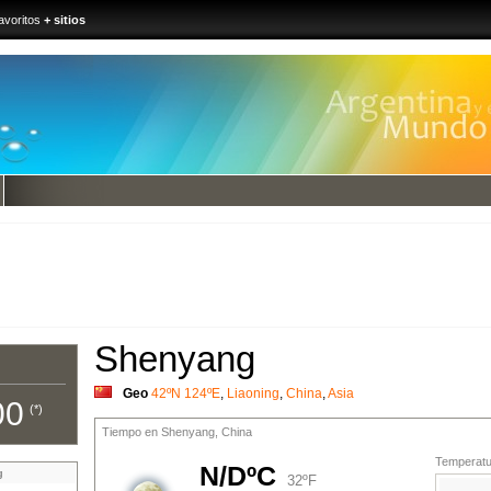
avoritos
+ sitios
Shenyang
Geo
42ºN 124ºE
,
Liaoning
,
China
,
Asia
00
(*)
Tiempo en Shenyang, China
Temperatur
N/DºC
g
32ºF