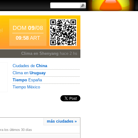
DOM
09
/08
09:58
ART
Clima en Shenyang
hace 2 hs
Ciudades de
China
Clima en
Uruguay
Tiempo
España
Tiempo México
más ciudades »
a los últimos 30 días