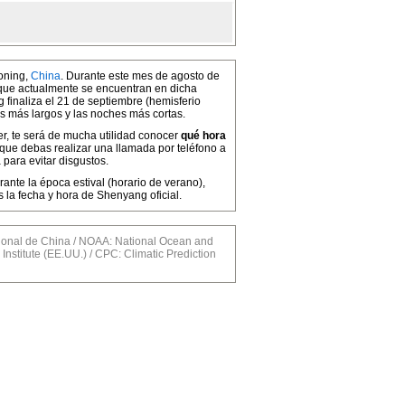
aoning,
China
. Durante este mes de agosto de
a que actualmente se encuentran en dicha
 finaliza el 21 de septiembre (hemisferio
as más largos y las noches más cortas.
er, te será de mucha utilidad conocer
qué hora
 que debas realizar una llamada por teléfono a
para evitar disgustos.
ante la época estival (horario de verano),
la fecha y hora de Shenyang oficial.
al de China / NOAA: National Ocean and
Institute (EE.UU.) / CPC: Climatic Prediction