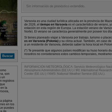
Sin información de pronóstico extendido.
Varsovia es una ciudad turística ubicada en la provincia de Maz
de 2026, el
tiempo en Varsovia
es el característico de verano, 
estación en esta región de Europa. La estación verano de Varsovi
Norte). El verano se caracteriza generalmente por poseer los dí
Si tienes planeado viajar a Varsovia por trabajo, turismo o place
es en Varsovia (Polonia)
y su clima actual. También, en caso de
a un residente de Varsovia, deberás saber la hora local en Polon
(*) Te presente que algunos países modifican su huso horario dur
nosotros no consideramos estos cambios temporales, mostramos l
INFORMACIÓN METEOROLÓGICA: Servicio Meteorológico Nacion
 como
Atmosphere Administration (EE.UU.) / IRI: International Research 
na, son
Center (EE.UU.) / NWS: National Weather Service (EE.UU.).
s un
n registros
 que
 en la
rsovia,
ta página
ones en los
que puedes
ca de