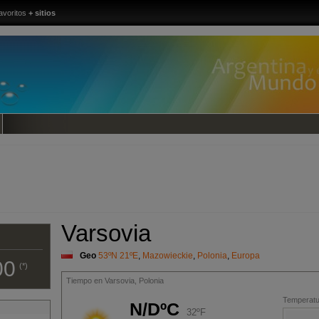
avoritos
+ sitios
Varsovia
Geo
53ºN 21ºE
,
Mazowieckie
,
Polonia
,
Europa
00
(*)
Tiempo en Varsovia, Polonia
Temperatur
N/DºC
32ºF