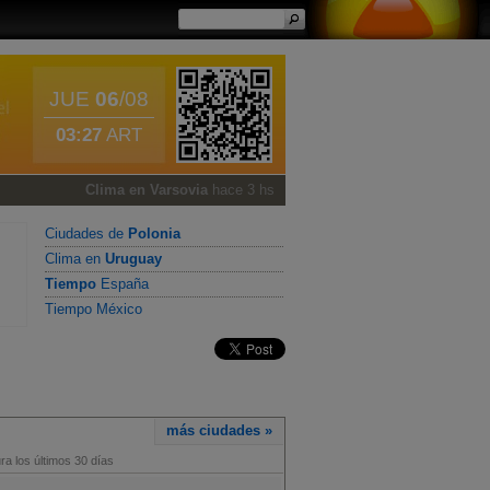
JUE
06
/08
03:27
ART
Clima en Varsovia
hace 3 hs
Ciudades de
Polonia
Clima en
Uruguay
Tiempo
España
Tiempo México
más ciudades »
a los últimos 30 días