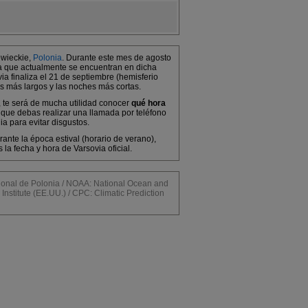
owieckie,
Polonia
. Durante este mes de agosto
ya que actualmente se encuentran en dicha
a finaliza el 21 de septiembre (hemisferio
as más largos y las noches más cortas.
r, te será de mucha utilidad conocer
qué hora
 que debas realizar una llamada por teléfono
ia para evitar disgustos.
ante la época estival (horario de verano),
a fecha y hora de Varsovia oficial.
al de Polonia / NOAA: National Ocean and
Institute (EE.UU.) / CPC: Climatic Prediction