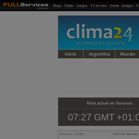
Blogs
·
Radio
·
Juegos
·
TV en vivo
·
Gente
·
Amigos
·
F
iempo
Argentina
Mundo
Hora actual en Varsovia
07:27 GMT +01:
Provincia / Estado
Hora en Varsovia