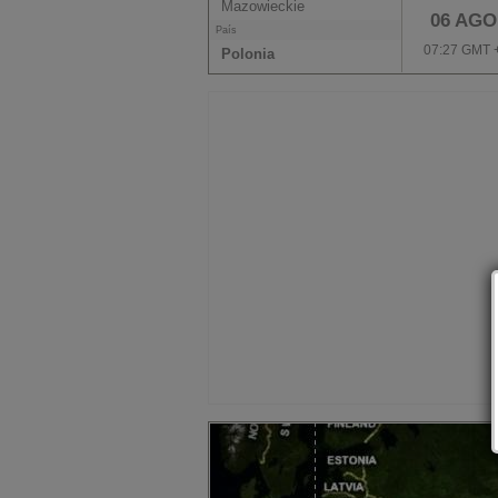
Mazowieckie
06 AGO
País
07:27 GMT 
Polonia