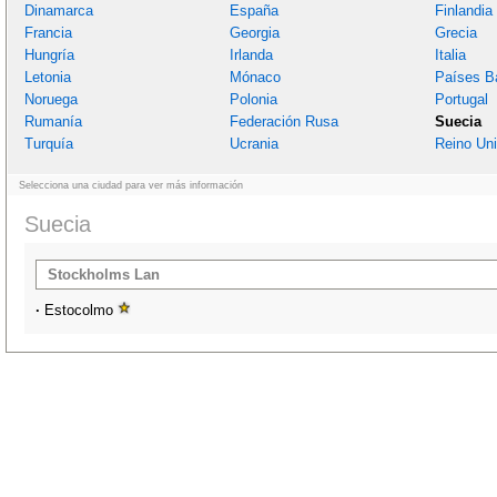
Dinamarca
España
Finlandia
Francia
Georgia
Grecia
Hungría
Irlanda
Italia
Letonia
Mónaco
Países B
Noruega
Polonia
Portugal
Rumanía
Federación Rusa
Suecia
Turquía
Ucrania
Reino Un
Selecciona una ciudad para ver más información
Suecia
Stockholms Lan
·
Estocolmo