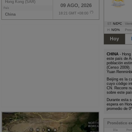
Hong Kong (SAR)
09 AGO, 2026
País
(*)
18:21 GMT +08:00
China
ST:
N/DºC
Vient
H:
N/D%
Pres
Hoy
CHINA
- Hong 
este país de A
población esti
(Censo 2009). 
Yuan Renminbi
Beijing es la c
cuyo código i
CN. Recorre nu
sobre este paí
Durante esta s
espera en Hon
promedio de 0
Pronóstico e
Día
Pron