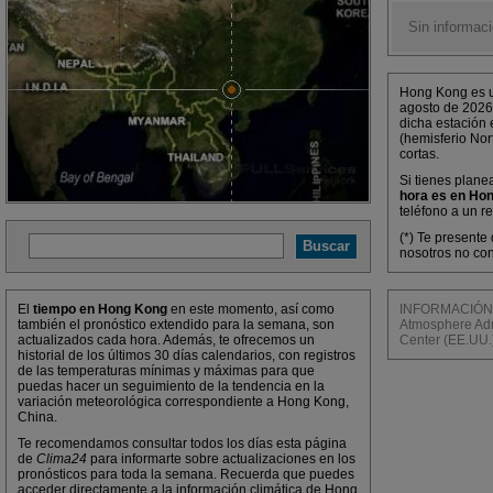
Sin informaci
Hong Kong es u
agosto de 2026
dicha estación 
(hemisferio Nor
cortas.
Si tienes plane
hora es en Hon
teléfono a un r
(*) Te presente
nosotros no co
El
tiempo en Hong Kong
en este momento, así como
INFORMACIÓN M
también el pronóstico extendido para la semana, son
Atmosphere Admi
actualizados cada hora. Además, te ofrecemos un
Center (EE.UU.
historial de los últimos 30 días calendarios, con registros
de las temperaturas mínimas y máximas para que
puedas hacer un seguimiento de la tendencia en la
variación meteorológica correspondiente a Hong Kong,
China.
Te recomendamos consultar todos los días esta página
de
Clima24
para informarte sobre actualizaciones en los
pronósticos para toda la semana. Recuerda que puedes
acceder directamente a la información climática de Hong