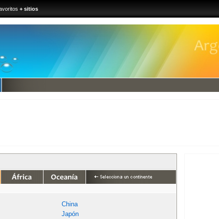
avoritos
+ sitios
China
Japón