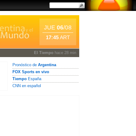
JUE
06
/08
17:45
ART
El Tiempo
hace 28 min
Pronóstico de
Argentina
FOX Sports en vivo
Tiempo
España
CNN en español