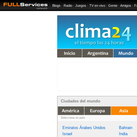
Blogs
·
Radio
·
Juegos
·
TV en vivo
·
Gente
·
Amigos
·
F
iempo
Argentina
Mundo
Ciudades del mundo
mérica
Europa
Asia
África
Oceanía
Selecciona un país
Emiratos Árabes Unidos
Bahrain
Israel
India