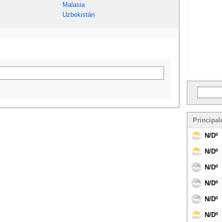
Malasia
Uzbekistán
Principal
N/Dº
N/Dº
N/Dº
N/Dº
N/Dº
N/Dº