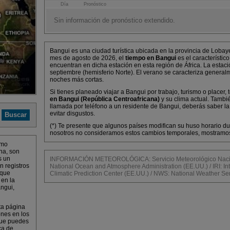
Día
Pronóstico
Sin información de pronóstico extendido.
Bangui es una ciudad turística ubicada en la provincia de Lobay
mes de agosto de 2026, el
tiempo en Bangui
es el característic
encuentran en dicha estación en esta región de África. La estaci
septiembre (hemisferio Norte). El verano se caracteriza general
noches más cortas.
Si tienes planeado viajar a Bangui por trabajo, turismo o placer,
en Bangui (República Centroafricana)
y su clima actual. Tambi
llamada por teléfono a un residente de Bangui, deberás saber la
evitar disgustos.
(*) Te presente que algunos países modifican su huso horario dur
nosotros no consideramos estos cambios temporales, mostramos l
omo
na, son
s un
INFORMACIÓN METEOROLÓGICA: Servicio Meteorológico Nacion
n registros
National Ocean and Atmosphere Administration (EE.UU.) / IRI: Int
 que
Climatic Prediction Center (EE.UU.) / NWS: National Weather Ser
 en la
ngui,
ta página
ones en los
que puedes
ca de