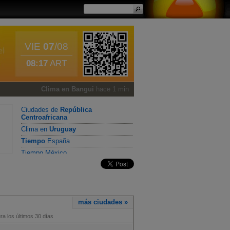
VIE
07
/08
08:17
ART
Clima en Bangui
hace 1 min
Ciudades de
República
Centroafricana
Clima en
Uruguay
Tiempo
España
Tiempo México
más ciudades »
a los últimos 30 días