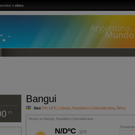
avoritos
+ sitios
Bangui
Geo
5ºN 18ºE
,
Lobaye
,
República Centroafricana
,
África
00
(*)
Tiempo en Bangui, República Centroafricana
Temperatur
N/DºC
32ºF