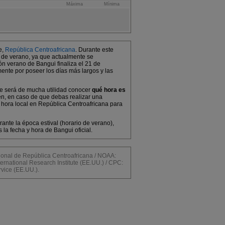
Máxima
Mínima
e,
República Centroafricana
. Durante este
o de verano, ya que actualmente se
ón verano de Bangui finaliza el 21 de
mente por poseer los días más largos y las
 te será de mucha utilidad conocer
qué hora es
én, en caso de que debas realizar una
 hora local en República Centroafricana para
ante la época estival (horario de verano),
a fecha y hora de Bangui oficial.
al de República Centroafricana / NOAA:
ernational Research Institute (EE.UU.) / CPC:
vice (EE.UU.).