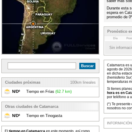
saber más sobr
Durante esta s
espera en Cat
promedio de 0
Pronóstico e
Día
Pron
Sin informaci
Catamarca es un
agosto de 2026
en dicha estaci
(hemisferio Sur
temperaturas m
Ciudades próximas
100km lineales
Si tienes plane
N/Dº
Tiempo en Frías
(62.7 km)
hora es en Cat
por teléfono a 
(*) Te presente
Otras ciudades de Catamarca
nosotros no co
N/Dº
Tiempo en Tinogasta
INFORMACIÓN M
El
tiempo en Catamarca
en este momento, así como