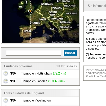
Sin informaci
Northampton es 
agosto de 2026
en dicha estaci
(hemisferio Nor
cortas.
Si tienes plane
hora es en Nor
llamada por tel
disgustos.
(*) Te presente
nosotros no co
Ciudades próximas
100km lineales
INFORMACIÓN M
and Atmosphere 
N/Dº
Tiempo en Nottingham
(72.2 km)
Prediction Cent
N/Dº
Tiempo en Londres
(101.65 km)
Otras ciudades de England
N/Dº
Tiempo en Wellington