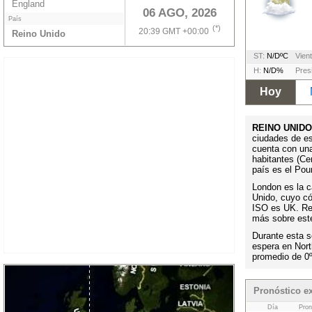
England
06 AGO, 2026
País
(*)
20:39 GMT +00:00
Reino Unido
ST:
N/DºC
Vient
H:
N/D%
Pres
Hoy
REINO UNIDO
ciudades de es
cuenta con un
habitantes (Ce
país es el Pou
London es la ca
Unido, cuyo có
ISO es UK. Rec
más sobre este
Durante esta s
espera en Nor
promedio de 0
Pronóstico e
Día
Pron