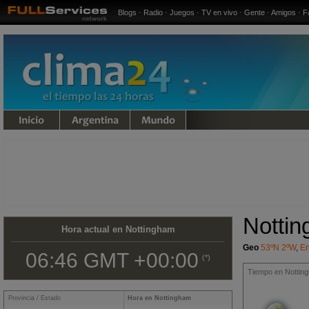
Blogs
·
Radio
·
Juegos
·
TV en vivo
·
Gente
·
Amigos
·
F
undo
Notti
Hora actual en Nottingham
Geo
53ºN 2ºW
,
E
06:46 GMT +00:00
(*)
Tiempo en Nottin
Provincia / Estado
Hora en Nottingham