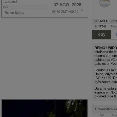
England
07 AGO, 2026
País
(*)
06:46 GMT +00:00
Reino Unido
ST:
N/DºC
Vient
H:
N/D%
Pres
Hoy
REINO UNIDO
ciudades de es
cuenta con un
habitantes (Ce
país es el Pou
London es la ca
Unido, cuyo có
ISO es UK. Rec
más sobre este
Durante esta s
espera en Not
promedio de 0
Pronóstico e
Día
Pron