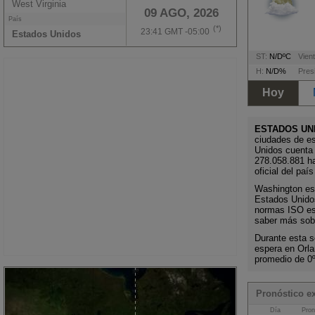
West Virginia
09 AGO, 2026
País
(*)
23:41 GMT -05:00
Estados Unidos
ST:
N/DºC
Vient
H:
N/D%
Pres
Hoy
ESTADOS UN
ciudades de e
Unidos cuenta
278.058.881 h
oficial del paí
Washington es l
Estados Unidos
normas ISO es 
saber más sobr
Durante esta s
espera en Orl
promedio de 0
Pronóstico e
Día
Pron