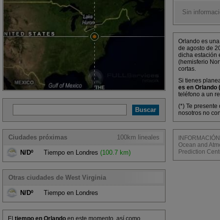
Sin informaci
Orlando es una 
de agosto de 2
dicha estación 
(hemisferio Nor
cortas.
Si tienes plane
es en Orlando 
teléfono a un r
(*) Te presente
nosotros no con
Ciudades próximas
100km lineales
INFORMACIÓN M
Ocean and Atmos
Prediction Cent
N/Dº
Tiempo en Londres
(100.7 km)
Otras ciudades de West Virginia
N/Dº
Tiempo en Londres
El
tiempo en Orlando
en este momento, así como