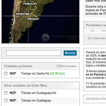
saber más sobr
Durante esta s
espera en Par
promedio de 0
Pronóstico e
Día
Pron
Sin informaci
Paraná es una c
de 2026, el
tie
estación en est
Sur). El invier
bajas a medida
Ciudades próximas
100km lineales
Si tienes plane
N/Dº
Tiempo en Santa Fe
(19.95 km)
es en Paraná (
a un residente 
(*) Te presente
Otras ciudades de Entre Ríos
nosotros no con
N/Dº
Tiempo en Gualeguaychú
INFORMACIÓN M
N/Dº
Tiempo en Gualeguay