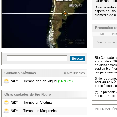
saber más sobr
Durante esta s
espera en Río
promedio de 0
Pronóstico e
Día
Pron
Sin informaci
Río Colorado es
agosto de 2026
en dicha estaci
septiembre (hem
temperaturas m
Ciudades próximas
100km lineales
Si tienes plane
N/Dº
Tiempo en San Miguel
(96.9 km)
hora es en Río
por teléfono a 
(*) Te presente
Otras ciudades de Río Negro
nosotros no con
N/Dº
Tiempo en Viedma
INFORMACIÓN M
N/Dº
Tiempo en Maquinchao