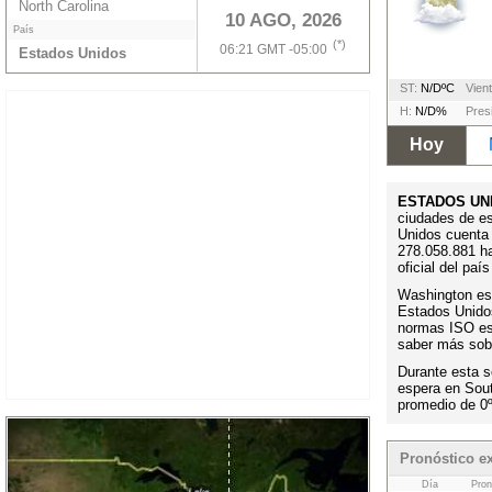
North Carolina
10 AGO, 2026
País
(*)
06:21 GMT -05:00
Estados Unidos
ST:
N/DºC
Vient
H:
N/D%
Pres
Hoy
ESTADOS UN
ciudades de e
Unidos cuenta
278.058.881 h
oficial del paí
Washington es l
Estados Unidos
normas ISO es 
saber más sobr
Durante esta s
espera en Sou
promedio de 0
Pronóstico e
Día
Pron