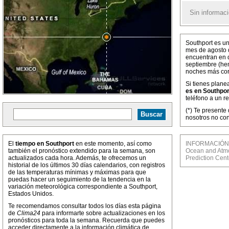
Sin informaci
Southport es un
mes de agosto 
encuentran en d
septiembre (hem
noches más cor
Si tienes plane
es en Southpor
teléfono a un r
(*) Te presente
nosotros no con
El
tiempo en Southport
en este momento, así como
INFORMACIÓN M
también el pronóstico extendido para la semana, son
Ocean and Atmos
actualizados cada hora. Además, te ofrecemos un
Prediction Cent
historial de los últimos 30 días calendarios, con registros
de las temperaturas mínimas y máximas para que
puedas hacer un seguimiento de la tendencia en la
variación meteorológica correspondiente a Southport,
Estados Unidos.
Te recomendamos consultar todos los días esta página
de
Clima24
para informarte sobre actualizaciones en los
pronósticos para toda la semana. Recuerda que puedes
acceder directamente a la información climática de