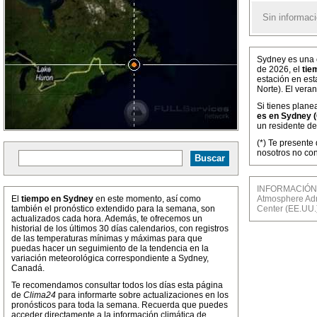
Sin informaci
Sydney es una c
de 2026, el
tie
estación en est
Norte). El vera
Si tienes plane
es en Sydney 
un residente de
(*) Te presente
nosotros no con
INFORMACIÓN M
El
tiempo en Sydney
en este momento, así como
Atmosphere Admi
también el pronóstico extendido para la semana, son
Center (EE.UU.
actualizados cada hora. Además, te ofrecemos un
historial de los últimos 30 días calendarios, con registros
de las temperaturas mínimas y máximas para que
puedas hacer un seguimiento de la tendencia en la
variación meteorológica correspondiente a Sydney,
Canadá.
Te recomendamos consultar todos los días esta página
de
Clima24
para informarte sobre actualizaciones en los
pronósticos para toda la semana. Recuerda que puedes
acceder directamente a la información climática de