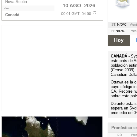
Nova Scotia
10 AGO, 2026
País
(*)
00:01 GMT -04:00
Canadá
ST:
N/DºC
Vient
H:
N/D%
Pres
Hoy
CANADÁ
- Syd
este país de 
población esti
(Censo 2009). 
Canadian Dolla
Ottawa es la ca
cuyo código i
CA. Recorre nu
sobre este paí
Durante esta s
espera en Syd
promedio de 0
Pronóstico e
Día
Pron