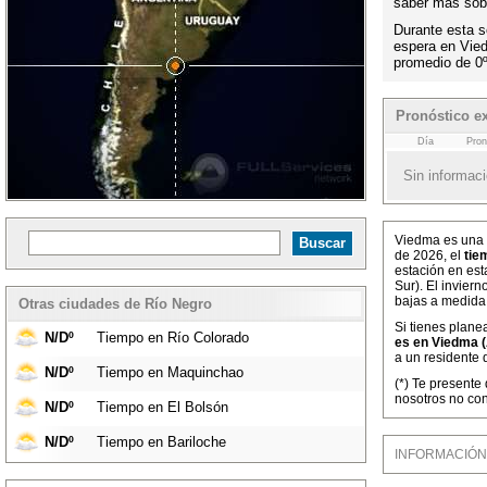
saber más sobr
Durante esta s
espera en Vie
promedio de 0
Pronóstico e
Día
Pron
Sin informaci
Viedma es una c
de 2026, el
tie
estación en est
Sur). El invier
bajas a medida
Otras ciudades de Río Negro
Si tienes plane
N/Dº
Tiempo en Río Colorado
es en Viedma (
a un residente 
N/Dº
Tiempo en Maquinchao
(*) Te presente
nosotros no con
N/Dº
Tiempo en El Bolsón
N/Dº
Tiempo en Bariloche
INFORMACIÓN M