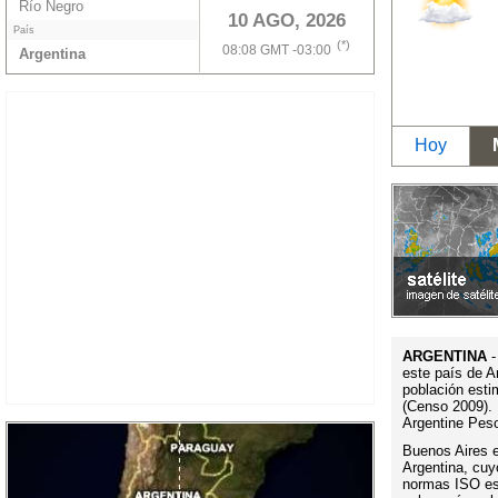
Río Negro
10 AGO, 2026
País
(*)
08:08 GMT -03:00
Argentina
Hoy
ARGENTINA
-
este país de A
población esti
(Censo 2009). 
Argentine Pes
Buenos Aires es
Argentina, cuy
normas ISO es 