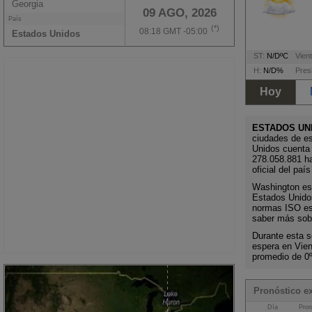
Georgia
09 AGO, 2026
País
(*)
08:18 GMT -05:00
Estados Unidos
ST:
N/DºC
Vient
H:
N/D%
Pres
Hoy
ESTADOS UN
ciudades de e
Unidos cuenta
278.058.881 h
oficial del paí
Washington es l
Estados Unidos
normas ISO es 
saber más sobr
Durante esta s
espera en Vie
promedio de 0
Pronóstico e
Día
Pron