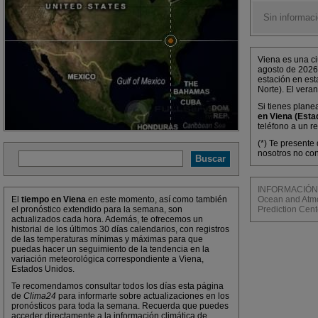
Sin informaci
Viena es una ci
agosto de 2026
estación en est
Norte). El vera
Si tienes plane
en Viena (Esta
teléfono a un r
(*) Te presente
nosotros no con
INFORMACIÓN M
El
tiempo en Viena
en este momento, así como también
Ocean and Atmos
el pronóstico extendido para la semana, son
Prediction Cent
actualizados cada hora. Además, te ofrecemos un
historial de los últimos 30 días calendarios, con registros
de las temperaturas mínimas y máximas para que
puedas hacer un seguimiento de la tendencia en la
variación meteorológica correspondiente a Viena,
Estados Unidos.
Te recomendamos consultar todos los días esta página
de
Clima24
para informarte sobre actualizaciones en los
pronósticos para toda la semana. Recuerda que puedes
acceder directamente a la información climática de