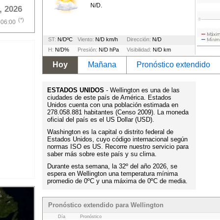
N/D.
, 2026
(*)
-06:00
ST:
N/DºC
Viento:
N/D km/h
Dirección:
N/D
H:
N/D%
Presión:
N/D hPa
Visibilidad:
N/D km
Hoy
Mañana
Pronóstico extendido
ESTADOS UNIDOS
- Wellington es una de las
ciudades de este país de América. Estados
Unidos cuenta con una población estimada en
278.058.881 habitantes (Censo 2009). La moneda
oficial del país es el US Dollar (USD).
Washington es la capital o distrito federal de
Estados Unidos, cuyo código internacional según
normas ISO es US. Recorre nuestro servicio para
saber más sobre este país y su clima.
Durante esta semana, la 32º del año 2026, se
espera en Wellington una temperatura mínima
promedio de 0ºC y una máxima de 0ºC de media.
Pronóstico extendido para Wellington
Día
Pronóstico