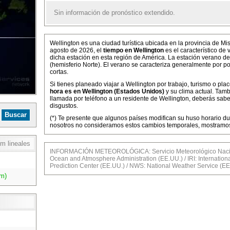
Sin información de pronóstico extendido.
Wellington es una ciudad turística ubicada en la provincia de Mi
agosto de 2026, el
tiempo en Wellington
es el característico de
dicha estación en esta región de América. La estación verano de
(hemisferio Norte). El verano se caracteriza generalmente por p
cortas.
Si tienes planeado viajar a Wellington por trabajo, turismo o pla
hora es en Wellington (Estados Unidos)
y su clima actual. Tam
llamada por teléfono a un residente de Wellington, deberás sabe
disgustos.
(*) Te presente que algunos países modifican su huso horario dur
nosotros no consideramos estos cambios temporales, mostramos l
m lineales
INFORMACIÓN METEOROLÓGICA: Servicio Meteorológico Nacion
Ocean and Atmosphere Administration (EE.UU.) / IRI: Internationa
Prediction Center (EE.UU.) / NWS: National Weather Service (EE
m)