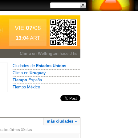
VIE
07
/08
13:04
ART
Clima en Wellington
hace 3 hs
Ciudades de
Estados Unidos
Clima en
Uruguay
Tiempo
España
Tiempo México
más ciudades »
a los últimos 30 días