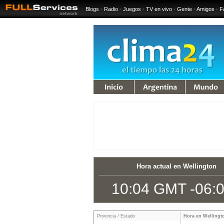
Blogs
·
Radio
·
Juegos
·
TV en vivo
·
Gente
·
Amigos
·
F
iempo
Argentina
Mundo
Hora actual en Wellington
10:04 GMT -06:
Provincia / Estado
Hora en Wellingt