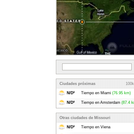
Ciudades próximas
100k
N/Dº
Tiempo en Miami
(76.95 km)
N/Dº
Tiempo en Amsterdam
(87.4 k
Otras ciudades de Missouri
N/Dº
Tiempo en Viena