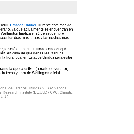
ssouri,
Estados Unidos
. Durante este mes de
 verano, ya que actualmente se encuentran en
 Wellington finaliza el 21 de septiembre
oseer los días más largos y las noches más
cer, te será de mucha utilidad conocer
qué
bién, en caso de que debas realizar una
r la hora local en Estados Unidos para evitar
ante la época estival (horario de verano),
a fecha y hora de Wellington oficial.
al de Estados Unidos / NOAA: National
l Research Institute (EE.UU.) / CPC: Climatic
.UU.).