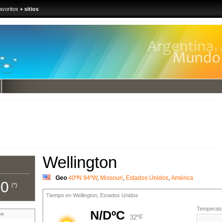
avoritos
+ sitios
Wellington
Geo
40ºN 94ºW
,
Missouri
,
Estados Unidos
,
América
00
(*)
Tiempo en Wellington, Estados Unidos
Temperatur
N/DºC
on
32ºF