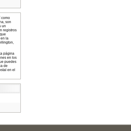
í como
na, son
s un
n registros
 que
 en la
llington,
ta página
ones en los
que puedes
ca de
stal en el