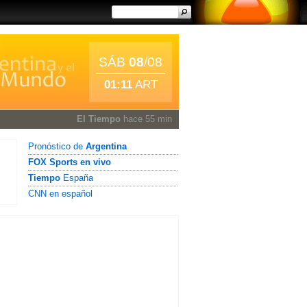
SÁB
08
/08
01:11
ART
El Tiempo
hace 55 min
Pronóstico de
Argentina
FOX Sports en vivo
Tiempo
España
CNN en español