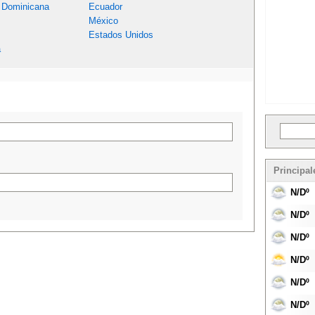
 Dominicana
Ecuador
México
Estados Unidos
a
Principal
N/Dº
N/Dº
N/Dº
N/Dº
N/Dº
N/Dº