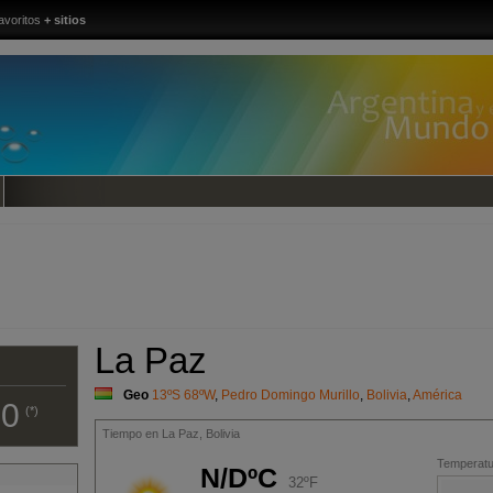
avoritos
+ sitios
La Paz
Geo
13ºS 68ºW
,
Pedro Domingo Murillo
,
Bolivia
,
América
00
(*)
Tiempo en La Paz, Bolivia
Temperatur
N/DºC
32ºF