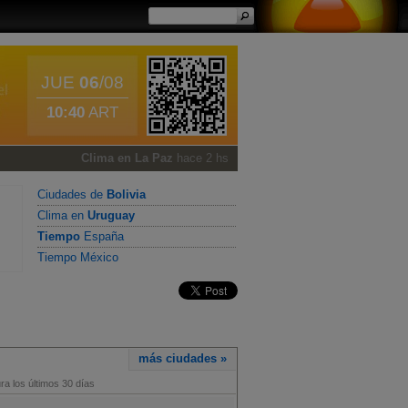
JUE
06
/08
10:40
ART
Clima en La Paz
hace 2 hs
Ciudades de
Bolivia
Clima en
Uruguay
Tiempo
España
Tiempo México
más ciudades »
a los últimos 30 días