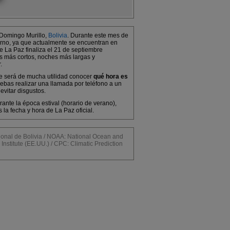
 Domingo Murillo,
Bolivia
. Durante este mes de
ierno, ya que actualmente se encuentran en
e La Paz finaliza el 21 de septiembre
as más cortos, noches más largas y
.
 te será de mucha utilidad conocer
qué hora es
ebas realizar una llamada por teléfono a un
evitar disgustos.
ante la época estival (horario de verano),
a fecha y hora de La Paz oficial.
l de Bolivia / NOAA: National Ocean and
Institute (EE.UU.) / CPC: Climatic Prediction