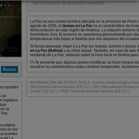
Sin información de pronóstico extendido.
La Paz es una ciudad turística ubicada en la provincia de Pedro
agosto de 2026, el
tiempo en La Paz
es el característico de inv
dicha estación en esta región de América. La estación invierno d
(hemisferio Sur). El invierno se caracteriza generalmente por dí
temperaturas más bajas a medida que nos alejamos del ecuador
Si tienes planeado viajar a La Paz por trabajo, turismo o placer,
en La Paz (Bolivia)
y su clima actual. También, en caso de que d
residente de La Paz, deberás saber la hora local en Bolivia para 
(*) Te presente que algunos países modifican su huso horario dur
nosotros no consideramos estos cambios temporales, mostramos l
INFORMACIÓN METEOROLÓGICA: Servicio Meteorológico Naciona
Atmosphere Administration (EE.UU.) / IRI: International Research 
mo también
Center (EE.UU.) / NWS: National Weather Service (EE.UU.).
s un
n registros
 que
 en la
 Paz,
ta página
ones en los
que puedes
ca de La