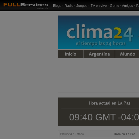
Blogs
·
Radio
·
Juegos
·
TV en vivo
·
Gente
·
Amigos
·
F
iempo
Argentina
Mundo
Hora actual en La Paz
09:40 GMT -04:
Provincia / Estado
Hora en La Paz