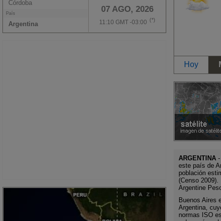
Córdoba
07 AGO, 2026
País
(*)
11:10 GMT -03:00
Argentina
Hoy
ARGENTINA
-
este país de A
población esti
(Censo 2009). 
Argentine Pes
Buenos Aires es
Argentina, cuy
normas ISO es 