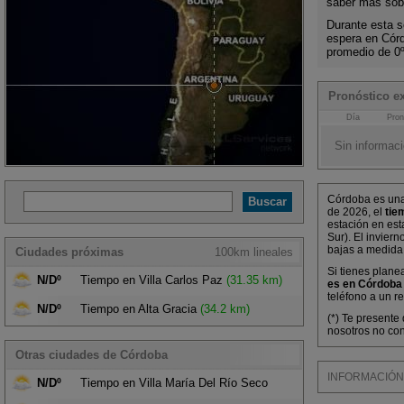
saber más sobr
Durante esta s
espera en Cór
promedio de 0
Pronóstico e
Día
Pron
Sin informaci
Córdoba es una 
de 2026, el
tie
estación en est
Sur). El invier
bajas a medida
Ciudades próximas
100km lineales
Si tienes plane
N/Dº
Tiempo en Villa Carlos Paz
(31.35 km)
es en Córdoba 
teléfono a un r
N/Dº
Tiempo en Alta Gracia
(34.2 km)
(*) Te presente
nosotros no con
Otras ciudades de Córdoba
INFORMACIÓN M
N/Dº
Tiempo en Villa María Del Río Seco