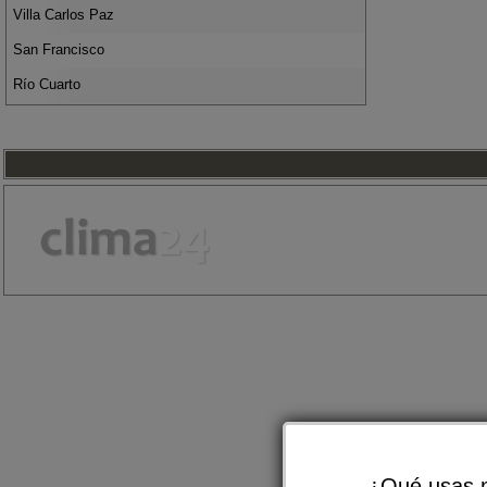
Villa Carlos Paz
San Francisco
Río Cuarto
¿Qué usas m