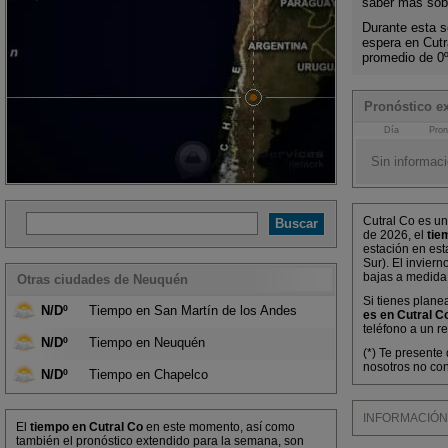
saber más sobr
Durante esta s
espera en Cut
promedio de 0
Pronóstico ex
Día
Pron
Sin informaci
Cutral Co es un
de 2026, el
tie
estación en est
Sur). El invier
bajas a medida
Otras ciudades de Neuquén
Si tienes plane
N/Dº
Tiempo en San Martín de los Andes
es en Cutral C
teléfono a un r
N/Dº
Tiempo en Neuquén
(*) Te presente
nosotros no con
N/Dº
Tiempo en Chapelco
INFORMACIÓN M
El
tiempo en Cutral Co
en este momento, así como
también el pronóstico extendido para la semana, son