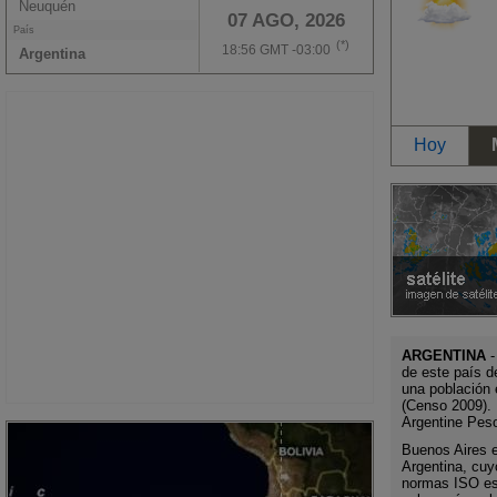
Neuquén
07 AGO, 2026
País
(*)
18:56 GMT -03:00
Argentina
Hoy
ARGENTINA
-
de este país d
una población 
(Censo 2009). 
Argentine Pes
Buenos Aires es
Argentina, cuy
normas ISO es 