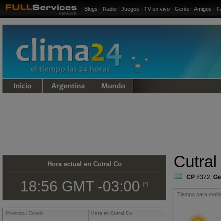
Blogs
·
Radio
·
Juegos
·
TV en vivo
·
Gente
·
Amigos
·
F
undo
Cutral
Hora actual en Cutral Co
CP
8322
,
Ge
18:56 GMT -03:00
(*)
Tiempo para mañan
Provincia / Estado
Hora en Cutral Co