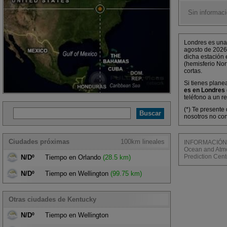
Sin informaci
Londres es una 
agosto de 2026
dicha estación 
(hemisferio Nor
cortas.
Si tienes plane
es en Londres 
teléfono a un r
(*) Te presente
nosotros no con
Ciudades próximas
100km lineales
INFORMACIÓN M
Ocean and Atmos
Prediction Cent
N/Dº
Tiempo en Orlando
(28.5 km)
N/Dº
Tiempo en Wellington
(99.75 km)
Otras ciudades de Kentucky
N/Dº
Tiempo en Wellington