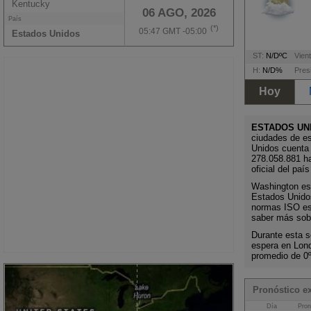
Kentucky
06 AGO, 2026
País
(*)
05:47 GMT -05:00
Estados Unidos
ST:
N/DºC
Vient
H:
N/D%
Pres
Hoy
ESTADOS UN
ciudades de e
Unidos cuenta
278.058.881 h
oficial del paí
Washington es l
Estados Unidos
normas ISO es 
saber más sobr
Durante esta s
espera en Lon
promedio de 0
Pronóstico e
Día
Pron