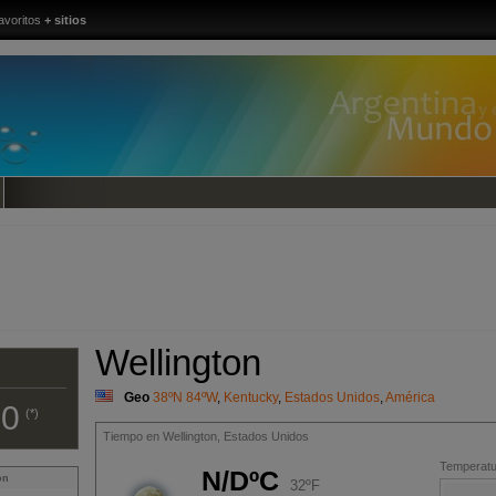
avoritos
+ sitios
Wellington
Geo
38ºN 84ºW
,
Kentucky
,
Estados Unidos
,
América
00
(*)
Tiempo en Wellington, Estados Unidos
Temperatur
N/DºC
on
32ºF