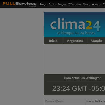
Blogs
·
Radio
·
Juegos
·
TV en vivo
·
Gente
·
Amigos
·
F
iempo
Argentina
Mundo
Hora actual en Wellington
23:24 GMT -05:
Provincia / Estado
Hora en Wellingt