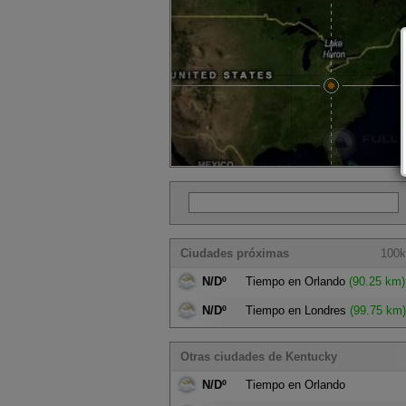
Ciudades próximas
100k
N/Dº
Tiempo en Orlando
(90.25 km)
N/Dº
Tiempo en Londres
(99.75 km)
Otras ciudades de Kentucky
N/Dº
Tiempo en Orlando