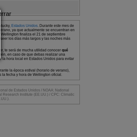
ntucky,
Estados Unidos
. Durante este mes de
 verano, ya que actualmente se encuentran en
 Wellington finaliza el 21 de septiembre
oseer los días más largos y las noches más
cer, te será de mucha utilidad conocer
qué
bién, en caso de que debas realizar una
r la hora local en Estados Unidos para evitar
ante la época estival (horario de verano),
a fecha y hora de Wellington oficial.
al de Estados Unidos / NOAA: National
l Research Institute (EE.UU.) / CPC: Climatic
.UU.).