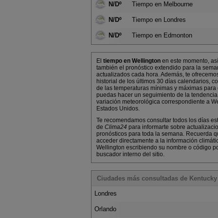
N/Dº
Tiempo en Melbourne
N/Dº
Tiempo en Londres
N/Dº
Tiempo en Edmonton
El
tiempo en Wellington
en este momento, as
también el pronóstico extendido para la sema
actualizados cada hora. Además, te ofrecemo
historial de los últimos 30 días calendarios, co
de las temperaturas mínimas y máximas para
puedas hacer un seguimiento de la tendencia
variación meteorológica correspondiente a We
Estados Unidos.
Te recomendamos consultar todos los días es
de
Clima24
para informarte sobre actualizaci
pronósticos para toda la semana. Recuerda 
acceder directamente a la información climáti
Wellington escribiendo su nombre o código po
buscador interno del sitio.
Ciudades más consultadas de Kentucky
Londres
Orlando