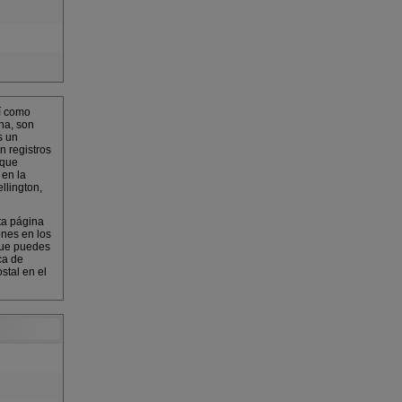
í como
na, son
s un
n registros
 que
 en la
llington,
ta página
ones en los
que puedes
ca de
stal en el