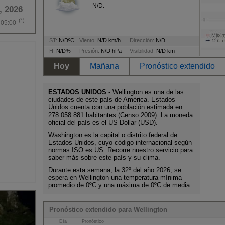
N/D.
, 2026
(*)
-05:00
ST:
N/DºC
Viento:
N/D km/h
Dirección:
N/D
H:
N/D%
Presión:
N/D hPa
Visibilidad:
N/D km
Hoy
Mañana
Pronóstico extendido
ESTADOS UNIDOS
- Wellington es una de las
ciudades de este país de América. Estados
Unidos cuenta con una población estimada en
278.058.881 habitantes (Censo 2009). La moneda
oficial del país es el US Dollar (USD).
Washington es la capital o distrito federal de
Estados Unidos, cuyo código internacional según
normas ISO es US. Recorre nuestro servicio para
saber más sobre este país y su clima.
Durante esta semana, la 32º del año 2026, se
espera en Wellington una temperatura mínima
promedio de 0ºC y una máxima de 0ºC de media.
Pronóstico extendido para Wellington
Día
Pronóstico