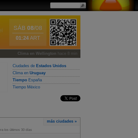
SÁB
08
/08
01:24
ART
Clima en Wellington
hace 8 min
Ciudades de
Estados Unidos
Clima en
Uruguay
Tiempo
España
Tiempo México
más ciudades »
a los últimos 30 días